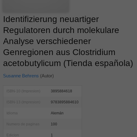
Identifizierung neuartiger
Regulatoren durch molekulare
Analyse verschiedener
Genregionen aus Clostridium
acetobutylicum (Tienda española)
Susanne Behrens
(Autor)
ISBN-10 (Impresion)
3895884618
ISBN-13 (Impresion)
9783895884610
Idioma
Alemán
Numero de paginas
100
Edicion
1