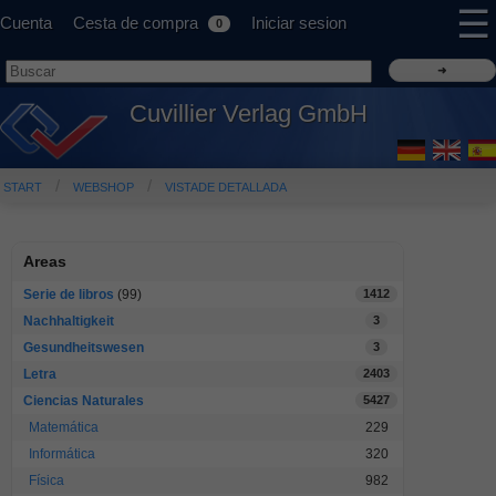
☰
Cuenta
Cesta de compra
Iniciar sesion
0
Cuvillier Verlag GmbH
START
WEBSHOP
VISTADE DETALLADA
Areas
Serie de libros
(99)
1412
Nachhaltigkeit
3
Gesundheitswesen
3
Letra
2403
Ciencias Naturales
5427
Matemática
229
Informática
320
Física
982