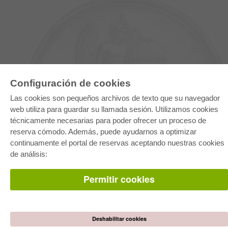
Configuración de cookies
Las cookies son pequeños archivos de texto que su navegador
web utiliza para guardar su llamada sesión. Utilizamos cookies
E-COLLECTION
técnicamente necesarias para poder ofrecer un proceso de
Paquete entero
reserva cómodo. Además, puede ayudarnos a optimizar
Paquete de especialidades
Pick & Choose
continuamente el portal de reservas aceptando nuestras cookies
Facilitación de E-Books
de análisis:
Preguntas mas frequentes(FAQ)
Permitir cookies
TIENDA ONLINE
Todos los autores
Las devoluciones
Condiciones
Deshabilitar cookies