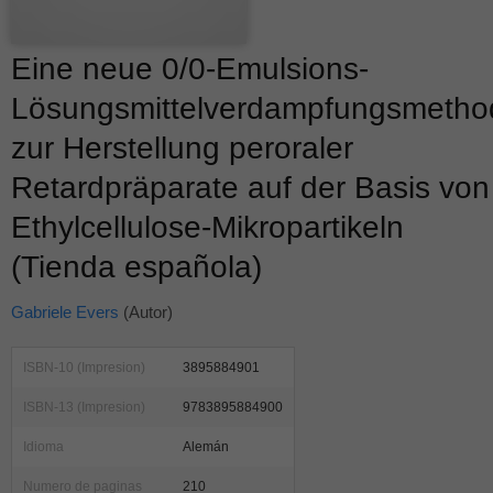
Eine neue 0/0-Emulsions-
Lösungsmittelverdampfungsmetho
zur Herstellung peroraler
Retardpräparate auf der Basis von
Ethylcellulose-Mikropartikeln
(Tienda española)
Gabriele Evers
(Autor)
ISBN-10 (Impresion)
3895884901
ISBN-13 (Impresion)
9783895884900
Idioma
Alemán
Numero de paginas
210