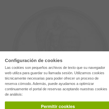
Configuración de cookies
E-COLLECTION
Las cookies son pequeños archivos de texto que su navegador
Paquete entero
web utiliza para guardar su llamada sesión. Utilizamos cookies
Paquete de especialidades
Pick & Choose
técnicamente necesarias para poder ofrecer un proceso de
Facilitación de E-Books
reserva cómodo. Además, puede ayudarnos a optimizar
Preguntas mas frequentes(FAQ)
continuamente el portal de reservas aceptando nuestras cookies
de análisis:
TIENDA ONLINE
Todos los autores
Permitir cookies
Las devoluciones