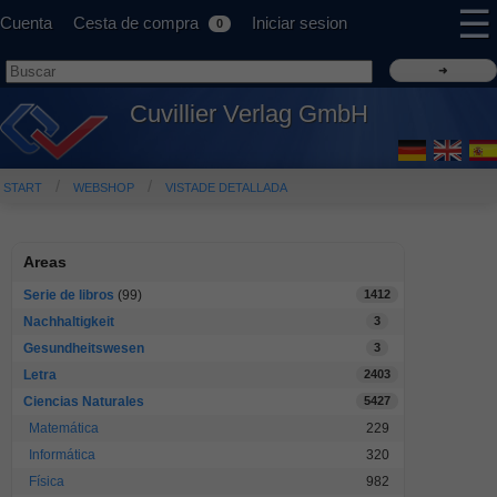
☰
Cuenta
Cesta de compra
Iniciar sesion
0
Cuvillier Verlag GmbH
START
WEBSHOP
VISTADE DETALLADA
Areas
Serie de libros
(99)
1412
Nachhaltigkeit
3
Gesundheitswesen
3
Letra
2403
Ciencias Naturales
5427
Matemática
229
Informática
320
Física
982