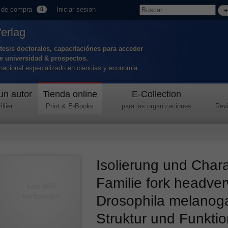
 de compra
Iniciar sesion
0
Verlag
tesis doctorales, capacitaciónes para acceder
de universidad & prospectos.
ernacional especializado en ciencias y economia
un autor
Tienda online
E-Collection
llier
Print & E-Books
para las organizaciones
Revi
Isolierung und Chara
Familie fork headve
Drosophila melanoga
Struktur und Funkti