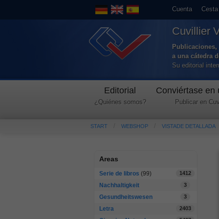
Cuenta
Cesta
Cuvillier 
Publicaciones, 
a una cátedra 
Su editorial int
Editorial
Conviértase en 
¿Quiénes somos?
Publicar en Cuvi
START
WEBSHOP
VISTADE DETALLADA
Areas
Serie de libros
(99)
1412
Nachhaltigkeit
3
Gesundheitswesen
3
Letra
2403