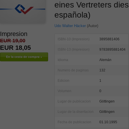
eines Vertreters die
española)
Udo Walter Häcker
(Autor)
Impresion
ISBN-10 (Impresion)
3895881406
EUR 19,00
EUR 18,05
ISBN-13 (Impresion)
9783895881404
Idioma
Alemán
Numero de paginas
132
Edicion
1
Volumen
0
Lugar de publicacion
Göttingen
Lugar de la disertacion
Göttingen
Fecha de publicacion
01.10.1995