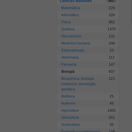
Ciencias Naturales
5427
Matemática
229
Informática
320
Física
982
Química
1370
Geociencias
131
Medicina humana
246
Estomatología
10
Veterinaria
112
Farmacia
147
Biología
837
Bioquímica, biología
121
molecular, tecnología
genética
Biofísica
25
Nutrición
45
Agricultura
1005
Silvicultura
201
Horticultura
20
Ecología y conservación
148