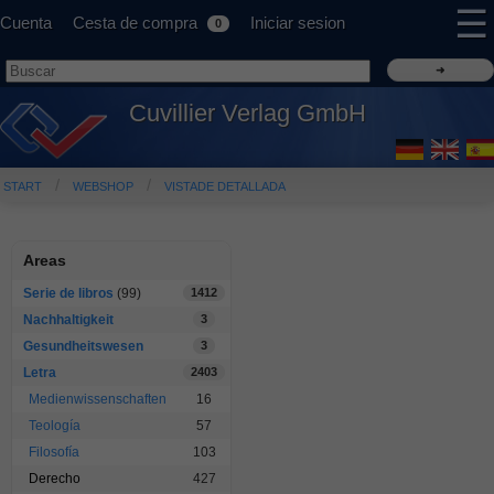
☰
Cuenta
Cesta de compra
Iniciar sesion
0
Cuvillier Verlag GmbH
START
WEBSHOP
VISTADE DETALLADA
Areas
Serie de libros
(99)
1412
Nachhaltigkeit
3
Gesundheitswesen
3
Letra
2403
Medienwissenschaften
16
Teología
57
Filosofía
103
Derecho
427