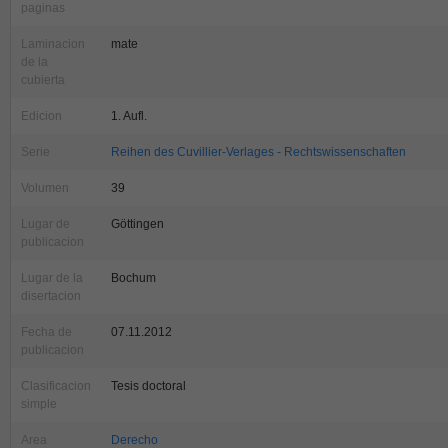
paginas
Laminacion
mate
de la
cubierta
Edicion
1. Aufl.
Serie
Reihen des Cuvillier-Verlages - Rechtswissenschaften
Volumen
39
Lugar de
Göttingen
publicacion
Lugar de la
Bochum
disertacion
Fecha de
07.11.2012
publicacion
Clasificacion
Tesis doctoral
simple
Area
Derecho