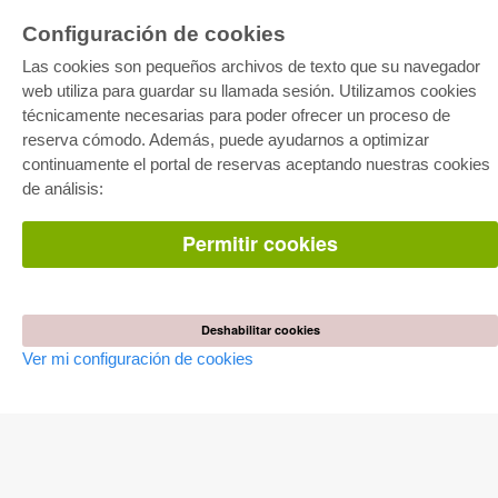
Configuración de cookies
Las cookies son pequeños archivos de texto que su navegador
E-COLLECTION
web utiliza para guardar su llamada sesión. Utilizamos cookies
técnicamente necesarias para poder ofrecer un proceso de
Paquete entero
Paquete de especialidades
reserva cómodo. Además, puede ayudarnos a optimizar
Pick & Choose
continuamente el portal de reservas aceptando nuestras cookies
Facilitación de E-Books
Preguntas mas frequentes(FAQ)
de análisis:
TIENDA ONLINE
Permitir cookies
Todos los autores
Las devoluciones
Condiciones
Deshabilitar cookies
AUTOR WERDEN
Ver mi configuración de cookies
Publicar disertación
Publicar habilitación
Publicar actas de congresos
Publicar informe de investigación
Publicar volumen del congreso
EDITORIAL