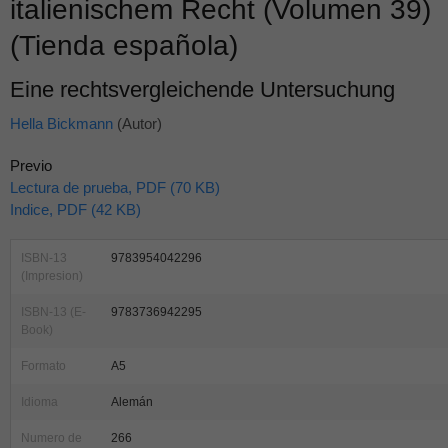
italienischem Recht (Volumen 39)
(Tienda española)
Eine rechtsvergleichende Untersuchung
Hella Bickmann
(Autor)
Previo
Lectura de prueba, PDF (70 KB)
Indice, PDF (42 KB)
ISBN-13
9783954042296
(Impresion)
ISBN-13 (E-
9783736942295
Book)
Formato
A5
Idioma
Alemán
Numero de
266