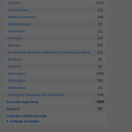
Química
1370
Geociencias
131
Medicina humana
246
Estomatología
10
Veterinaria
112
Farmacia
147
Biología
837
Bioquímica, biología molecular, tecnología genética
121
Biofísica
25
Nutrición
45
Agricultura
1005
Silvicultura
201
Horticultura
20
Ecología y conservación de la tierra
148
Ciencias Ingeniería
1818
General
97
Leitlinien Unfallchirurgie
5. Auflage bestellen