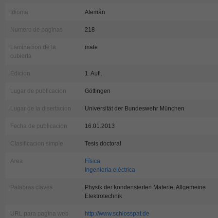
Idioma
Alemán
Numero de paginas
218
Laminacion de la
mate
cubierta
Edicion
1. Aufl.
Lugar de publicacion
Göttingen
Lugar de la disertacion
Universität der Bundeswehr München
Fecha de publicacion
16.01.2013
Clasificacion simple
Tesis doctoral
Area
Física
Ingeniería eléctrica
Palabras claves
Physik der kondensierten Materie, Allgemeine
Elektrotechnik
URL para pagina web
http://www.schlosspat.de