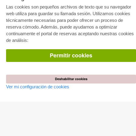
E-COLLECTION
Las cookies son pequeños archivos de texto que su navegador
web utiliza para guardar su llamada sesión. Utilizamos cookies
Paquete entero
Paquete de especialidades
técnicamente necesarias para poder ofrecer un proceso de
Pick & Choose
reserva cómodo. Además, puede ayudarnos a optimizar
Facilitación de E-Books
Preguntas mas frequentes(FAQ)
continuamente el portal de reservas aceptando nuestras cookies
de análisis:
TIENDA ONLINE
Permitir cookies
Todos los autores
Las devoluciones
Condiciones
AUTOR WERDEN
Deshabilitar cookies
Ver mi configuración de cookies
Publicar disertación
Publicar habilitación
Publicar actas de congresos
Publicar informe de investigación
Publicar volumen del congreso
EDITORIAL
Terminos de licencia
Politica de cancelacion