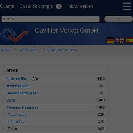
☰
Cuenta
Cesta de compra
Iniciar sesion
0
Cuvillier Verlag GmbH
START
WEBSHOP
VISTADE DETALLADA
Areas
Serie de libros
(99)
1412
Nachhaltigkeit
3
Gesundheitswesen
3
Letra
2403
Ciencias Naturales
5427
Matemática
229
Informática
320
Física
982