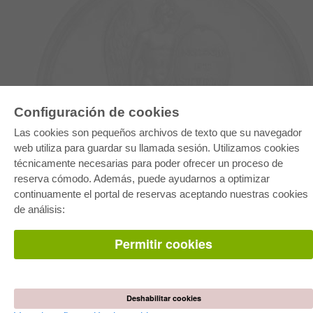
Configuración de cookies
E-COLLECTION
Las cookies son pequeños archivos de texto que su navegador
Paquete entero
web utiliza para guardar su llamada sesión. Utilizamos cookies
Paquete de especialidades
técnicamente necesarias para poder ofrecer un proceso de
Pick & Choose
Facilitación de E-Books
reserva cómodo. Además, puede ayudarnos a optimizar
Preguntas mas frequentes(FAQ)
continuamente el portal de reservas aceptando nuestras cookies
de análisis:
TIENDA ONLINE
Todos los autores
Permitir cookies
Las devoluciones
Condiciones
AUTOR WERDEN
Deshabilitar cookies
Publicar disertación