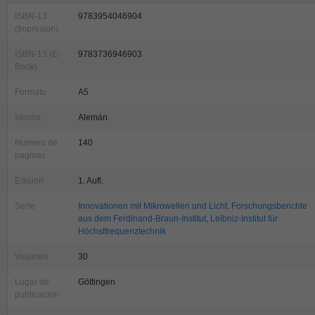
ISBN-13
9783954046904
(Impresion)
ISBN-13 (E-
9783736946903
Book)
Formato
A5
Idioma
Alemán
Numero de
140
paginas
Edicion
1. Aufl.
Serie
Innovationen mit Mikrowellen und Licht. Forschungsberichte
aus dem Ferdinand-Braun-Institut, Leibniz-Institut für
Höchstfrequenztechnik
Volumen
30
Lugar de
Göttingen
publicacion