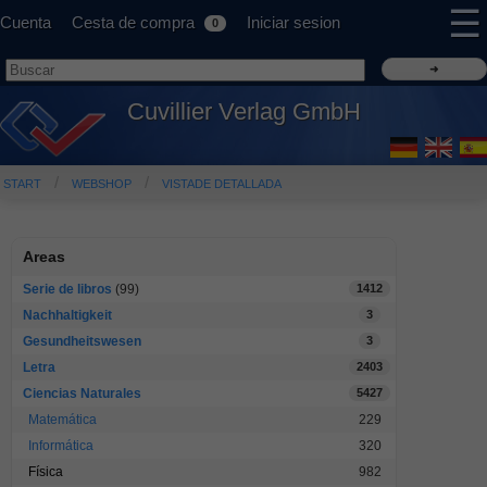
☰
Cuenta
Cesta de compra
Iniciar sesion
0
Cuvillier Verlag GmbH
START
WEBSHOP
VISTADE DETALLADA
Areas
Serie de libros
(99)
1412
Nachhaltigkeit
3
Gesundheitswesen
3
Letra
2403
Ciencias Naturales
5427
Matemática
229
Informática
320
Física
982