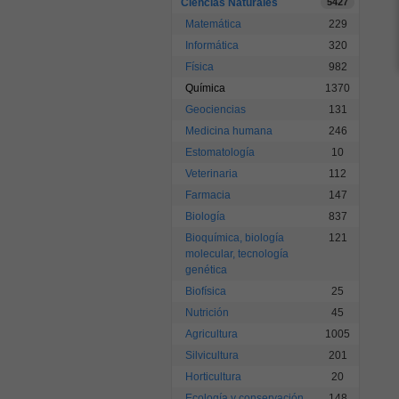
Ciencias Naturales
5427
Matemática
229
Informática
320
Física
982
Química
1370
Geociencias
131
Medicina humana
246
Estomatología
10
Veterinaria
112
Farmacia
147
Biología
837
Bioquímica, biología
121
molecular, tecnología
genética
Biofísica
25
Nutrición
45
Agricultura
1005
Silvicultura
201
Horticultura
20
Ecología y conservación
148