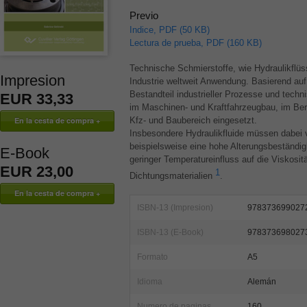
Previo
Indice, PDF (50 KB)
Lectura de prueba, PDF (160 KB)
Technische Schmierstoffe, wie Hydraulikflüss
Impresion
Industrie weltweit Anwendung. Basierend auf 
Bestandteil industrieller Prozesse und tech
EUR 33,33
im Maschinen- und Kraftfahrzeugbau, im Berg
Kfz- und Baubereich eingesetzt.
Insbesondere Hydraulikfluide müssen dabei vi
beispielsweise eine hohe Alterungsbeständig
E-Book
geringer Temperatureinfluss auf die Viskosit
EUR 23,00
1
Dichtungsmaterialien
.
ISBN-13 (Impresion)
978373699027
ISBN-13 (E-Book)
978373698027
Formato
A5
Idioma
Alemán
Numero de paginas
160