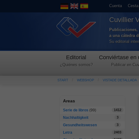
Cuenta
Cesta
Cuvillier 
Publicaciones, 
a una cátedra 
Su editorial int
Editorial
Conviértase en 
¿Quiénes somos?
Publicar en Cuvi
START
WEBSHOP
VISTADE DETALLADA
Areas
Serie de libros
(99)
1412
Nachhaltigkeit
3
Gesundheitswesen
3
Letra
2403