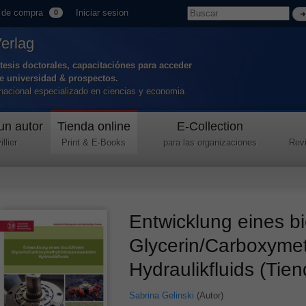
 de compra
Iniciar sesion
0
Verlag
tesis doctorales, capacitaciónes para acceder
de universidad & prospectos.
ernacional especializado en ciencias y economia
un autor
Tienda online
E-Collection
llier
Print & E-Books
para las organizaciones
Revi
Entwicklung eines bi
Glycerin/Carboxymet
Hydraulikfluids (Tie
Sabrina Gelinski
(Autor)