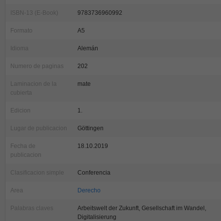
ISBN-13 (E-Book)
9783736960992
Formato
A5
Idioma
Alemán
Numero de paginas
202
Laminacion de la
mate
cubierta
Edicion
1.
Lugar de publicacion
Göttingen
Fecha de
18.10.2019
publicacion
Clasificacion simple
Conferencia
Area
Derecho
Palabras claves
Arbeitswelt der Zukunft, Gesellschaft im Wandel,
Digitalisierung