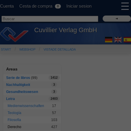
☰
Cuenta
Cesta de compra
Iniciar sesion
0
Cuvillier Verlag GmbH
START
WEBSHOP
VISTADE DETALLADA
Areas
Serie de libros
(99)
1412
Nachhaltigkeit
3
Gesundheitswesen
3
Letra
2403
Medienwissenschaften
17
Teología
57
Filosofía
103
Derecho
427