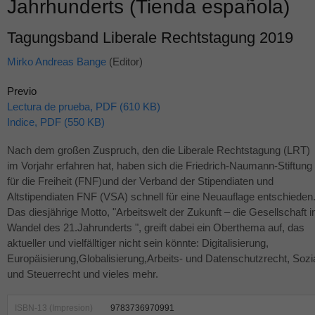
Jahrhunderts (Tienda española)
Tagungsband Liberale Rechtstagung 2019
Mirko Andreas Bange
(Editor)
Previo
Lectura de prueba, PDF (610 KB)
Indice, PDF (550 KB)
Nach dem großen Zuspruch, den die Liberale Rechtstagung (
LRT
)
im Vorjahr erfahren hat, haben sich die Friedrich-Naumann-Stiftung
für die Freiheit (
FNF
)und der Verband der Stipendiaten und
Altstipendiaten
FNF
(
VSA
) schnell für eine Neuauflage entschieden
Das diesjährige Motto, "Arbeitswelt der Zukunft – die Gesellschaft 
Wandel des 21.Jahrunderts ", greift dabei ein Oberthema auf, das
aktueller und vielfälltiger nicht sein könnte: Digitalisierung,
Europäisierung,Globalisierung,Arbeits- und Datenschutzrecht, Sozi
und Steuerrecht und vieles mehr.
ISBN-13 (Impresion)
9783736970991