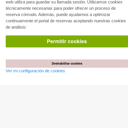
E-COLLECTION
web utiliza para guardar su llamada sesión. Utilizamos cookies
técnicamente necesarias para poder ofrecer un proceso de
Paquete entero
Paquete de especialidades
reserva cómodo. Además, puede ayudarnos a optimizar
Pick & Choose
continuamente el portal de reservas aceptando nuestras cookies
Facilitación de E-Books
Preguntas mas frequentes(FAQ)
de análisis:
TIENDA ONLINE
Permitir cookies
Todos los autores
Las devoluciones
Condiciones
Deshabilitar cookies
AUTOR WERDEN
Ver mi configuración de cookies
Publicar disertación
Publicar habilitación
Publicar actas de congresos
Publicar informe de investigación
Publicar volumen del congreso
EDITORIAL
Terminos de licencia
Politica de cancelacion
Impreso
Configuración de cookies