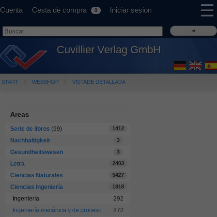
☰
Cuenta
Cesta de compra
Iniciar sesion
0
Cuvillier Verlag GmbH
START
WEBSHOP
VISTADE DETALLADA
Areas
Serie de libros
(99)
1412
Nachhaltigkeit
3
Gesundheitswesen
3
Letra
2403
Ciencias Naturales
5427
Ciencias Ingeniería
1818
Ingeniería
292
Ingeniería mecánica y de proceso
872