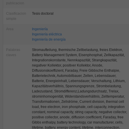
publicacion
Clasificacion
Tesis doctoral
simple
Area
Ingeniería
Ingeniería eléctrica
Ingeniería de energía
Palabras
Stromaufteilung, thermische Zellbelastung, freies Elektron,
claves
Battery Management System, Eisenphosphat, Zellkapazität,
Integrationskonstante, Nennkapazität, Strangkapazität,
negativer Kollektor, positiver Kollektor, Anode,
Diffusionskoeffizient, Faraday, Freie Gibbsche Enthalpie,
Batterietechnik, Automobilbauer, Zellen, Lebensdauer,
Batterie, Energieinhalt, Lebensdauer, Verschaltung, Lithium,
Kapazitätsverhältnis, Spannungsgrenze, Strombelastung,
Ladezustand, Stromdifferenz,Ladungsdurchsatz, Trelax,
strominhomogenität, Widerstandsverhältnis, Zelltemperatur,
Transformationen, Zellströme, Current division, thermal cell
load, free electron, iron phosphate, cell capacity, integration
constant, nominal capacity, string capacity, negative collector,
positive collector, anode, diffusion coefficient, Faraday, free
Gibbs enthalpy, battery technology, car manufacturer, cells,
lifetime, battery, energy content, lifetime, interconnection,