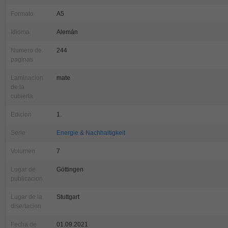
Formato
A5
Idioma
Alemán
Numero de
244
paginas
Laminacion
mate
de la
cubierta
Edicion
1.
Serie
Energie & Nachhaltigkeit
Volumen
7
Lugar de
Göttingen
publicacion
Lugar de la
Stuttgart
disertacion
Fecha de
01.09.2021