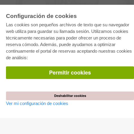
Configuración de cookies
E-COLLECTION
Las cookies son pequeños archivos de texto que su navegador
web utiliza para guardar su llamada sesión. Utilizamos cookies
Paquete entero
Paquete de especialidades
técnicamente necesarias para poder ofrecer un proceso de
Pick & Choose
reserva cómodo. Además, puede ayudarnos a optimizar
Facilitación de E-Books
Preguntas mas frequentes(FAQ)
continuamente el portal de reservas aceptando nuestras cookies
de análisis:
TIENDA ONLINE
Permitir cookies
Todos los autores
Las devoluciones
Condiciones
AUTOR WERDEN
Deshabilitar cookies
Publicar disertación
Ver mi configuración de cookies
Publicar habilitación
Publicar actas de congresos
Publicar informe de investigación
Publicar volumen del congreso