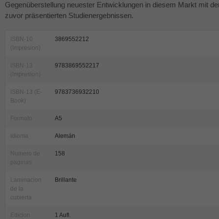
Gegenüberstellung neuester Entwicklungen in diesem Markt mit de
zuvor präsentierten Studienergebnissen.
ISBN-10
3869552212
(Impresion)
ISBN-13
9783869552217
(Impresion)
ISBN-13 (E-
9783736932210
Book)
Formato
A5
Idioma
Alemán
Numero de
158
paginas
Laminacion
Brillante
de la
cubierta
Edicion
1 Aufl.