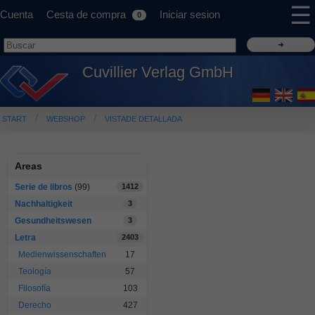
☰
Cuenta
Cesta de compra
Iniciar sesion
0
Cuvillier Verlag GmbH
START
WEBSHOP
VISTADE DETALLADA
Areas
Serie de libros
(99)
1412
Nachhaltigkeit
3
Gesundheitswesen
3
Letra
2403
Medienwissenschaften
17
Teología
57
Filosofía
103
Derecho
427