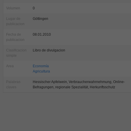
Volumen
0
Lugar de
Göttingen
publicacion
Fecha de
08.01.2010
publicacion
Clasificacion
Libro de divulgacion
simple
Area
Economía
Agricultura
Palabras
Hessischer Apfelwein, Verbraucherwahrnehmung, Online-
claves
Befragungen, regionale Spezialität, Herkunftsschutz