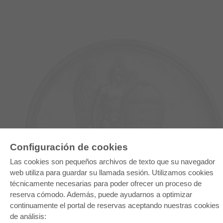
Configuración de cookies
E-COLLECTION
Las cookies son pequeños archivos de texto que su navegador
Paquete entero
web utiliza para guardar su llamada sesión. Utilizamos cookies
Paquete de especialidades
Pick & Choose
técnicamente necesarias para poder ofrecer un proceso de
Facilitación de E-Books
reserva cómodo. Además, puede ayudarnos a optimizar
Preguntas mas frequentes(FAQ)
continuamente el portal de reservas aceptando nuestras cookies
de análisis:
TIENDA ONLINE