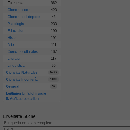
Economía
862
Ciencias sociales
423
Ciencias del deporte
48
Psicología
233
Educación
190
Historia
191
Arte
111
Ciencias culturales
167
Literatur
117
Lingüística
90
Ciencias Naturales
5427
Ciencias Ingeniería
1818
General
97
Leitlinien Unfallchirurgie
5. Auflage bestellen
Erweiterte Suche