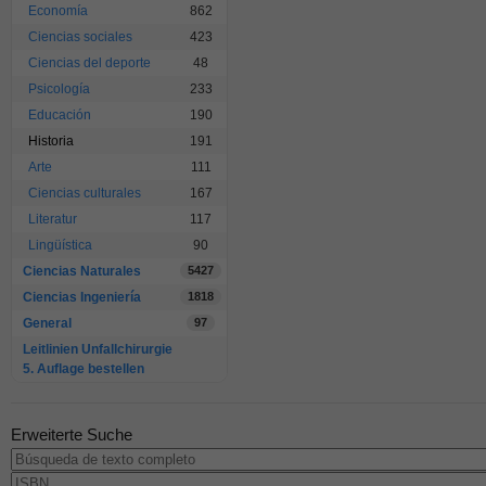
Economía
862
Ciencias sociales
423
Ciencias del deporte
48
Psicología
233
Educación
190
Historia
191
Arte
111
Ciencias culturales
167
Literatur
117
Lingüística
90
Ciencias Naturales
5427
Ciencias Ingeniería
1818
General
97
Leitlinien Unfallchirurgie
5. Auflage bestellen
Erweiterte Suche