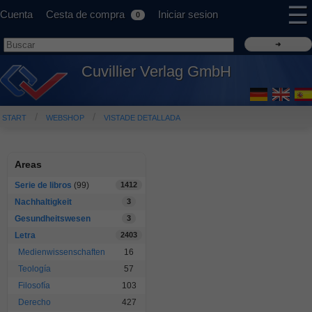
☰
Cuenta
Cesta de compra
Iniciar sesion
0
Cuvillier Verlag GmbH
START
WEBSHOP
VISTADE DETALLADA
Areas
Serie de libros
(99)
1412
Nachhaltigkeit
3
Gesundheitswesen
3
Letra
2403
Medienwissenschaften
16
Teología
57
Filosofía
103
Derecho
427