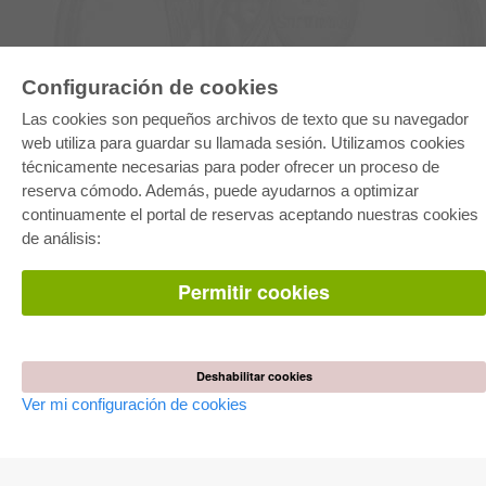
Configuración de cookies
E-COLLECTION
Las cookies son pequeños archivos de texto que su navegador
Paquete entero
Paquete de especialidades
web utiliza para guardar su llamada sesión. Utilizamos cookies
Pick & Choose
técnicamente necesarias para poder ofrecer un proceso de
Facilitación de E-Books
Preguntas mas frequentes(FAQ)
reserva cómodo. Además, puede ayudarnos a optimizar
continuamente el portal de reservas aceptando nuestras cookies
TIENDA ONLINE
de análisis:
Todos los autores
Las devoluciones
Permitir cookies
Condiciones
AUTOR WERDEN
Deshabilitar cookies
Publicar disertación
Publicar habilitación
Ver mi configuración de cookies
Publicar actas de congresos
Publicar informe de investigación
Publicar volumen del congreso