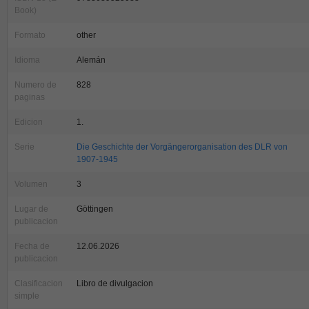
Book)
Formato
other
Idioma
Alemán
Numero de
828
paginas
Edicion
1.
Serie
Die Geschichte der Vorgängerorganisation des DLR von
1907-1945
Volumen
3
Lugar de
Göttingen
publicacion
Fecha de
12.06.2026
publicacion
Clasificacion
Libro de divulgacion
simple