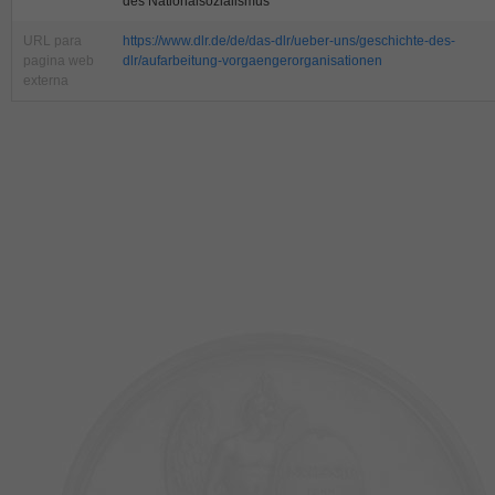
des Nationalsozialismus
URL para
https://www.dlr.de/de/das-dlr/ueber-uns/geschichte-des-
pagina web
dlr/aufarbeitung-vorgaengerorganisationen
externa