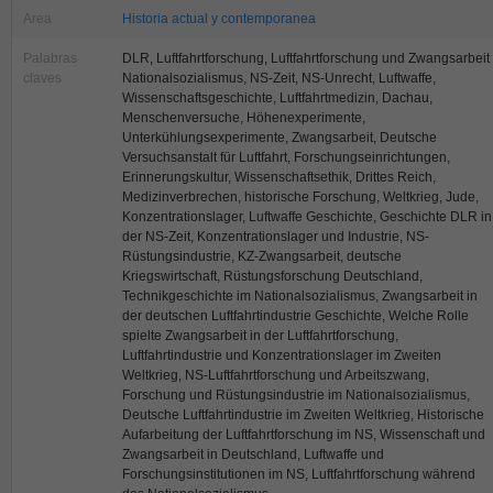
Area
Historia actual y contemporanea
Palabras
DLR, Luftfahrtforschung, Luftfahrtforschung und Zwangsarbeit
claves
Nationalsozialismus, NS-Zeit, NS-Unrecht, Luftwaffe,
Wissenschaftsgeschichte, Luftfahrtmedizin, Dachau,
Menschenversuche, Höhenexperimente,
Unterkühlungsexperimente, Zwangsarbeit, Deutsche
Versuchsanstalt für Luftfahrt, Forschungseinrichtungen,
Erinnerungskultur, Wissenschaftsethik, Drittes Reich,
Medizinverbrechen, historische Forschung, Weltkrieg, Jude,
Konzentrationslager, Luftwaffe Geschichte, Geschichte DLR in
der NS-Zeit, Konzentrationslager und Industrie, NS-
Rüstungsindustrie, KZ-Zwangsarbeit, deutsche
Kriegswirtschaft, Rüstungsforschung Deutschland,
Technikgeschichte im Nationalsozialismus, Zwangsarbeit in
der deutschen Luftfahrtindustrie Geschichte, Welche Rolle
spielte Zwangsarbeit in der Luftfahrtforschung,
Luftfahrtindustrie und Konzentrationslager im Zweiten
Weltkrieg, NS-Luftfahrtforschung und Arbeitszwang,
Forschung und Rüstungsindustrie im Nationalsozialismus,
Deutsche Luftfahrtindustrie im Zweiten Weltkrieg, Historische
Aufarbeitung der Luftfahrtforschung im NS, Wissenschaft und
Zwangsarbeit in Deutschland, Luftwaffe und
Forschungsinstitutionen im NS, Luftfahrtforschung während