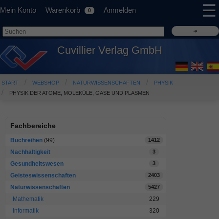
☰
Mein Konto
Warenkorb
Anmelden
0
Cuvillier Verlag GmbH
START
WEBSHOP
NATURWISSENSCHAFTEN
PHYSIK
PHYSIK DER ATOME, MOLEKÜLE, GASE UND PLASMEN
Fachbereiche
Buchreihen
(99)
1412
Nachhaltigkeit
3
Gesundheitswesen
3
Geisteswissenschaften
2403
Naturwissenschaften
5427
Mathematik
229
Informatik
320