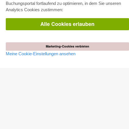
Buchungsportal fortlaufend zu optimieren, in dem Sie unseren
Gesamtpaket
Fachbereichspakete
Analytics Cookies zustimmen:
Pick & Choose
Bereitstellung von E-Books
Häufig gestellte Fragen (FAQ)
Alle Cookies erlauben
WEBSHOP
Alle Autoren
Versandkosten
Marketing-Cookies verbieten
AGB
Meine Cookie-Einstellungen ansehen
AUTOR WERDEN
Dissertation publizieren
Habilitation publizieren
Tagungsband publizieren
Forschungsbericht publizieren
Kongressband publizieren
VERLAG
Lizenzbedingungen
Widerrufsbelehrung
Impressum
Cookie-Einstellungen
Datenschutzerklärung