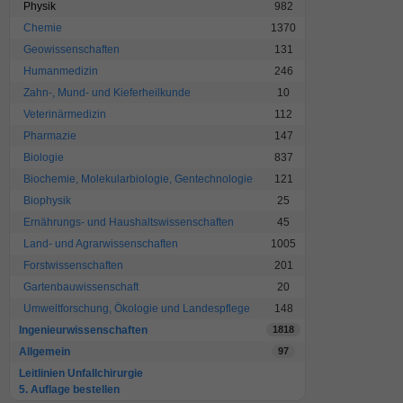
Physik
982
Chemie
1370
Geowissenschaften
131
Humanmedizin
246
Zahn-, Mund- und Kieferheilkunde
10
Veterinärmedizin
112
Pharmazie
147
Biologie
837
Biochemie, Molekularbiologie, Gentechnologie
121
Biophysik
25
Ernährungs- und Haushaltswissenschaften
45
Land- und Agrarwissenschaften
1005
Forstwissenschaften
201
Gartenbauwissenschaft
20
Umweltforschung, Ökologie und Landespflege
148
Ingenieurwissenschaften
1818
Allgemein
97
Leitlinien Unfallchirurgie
5. Auflage bestellen