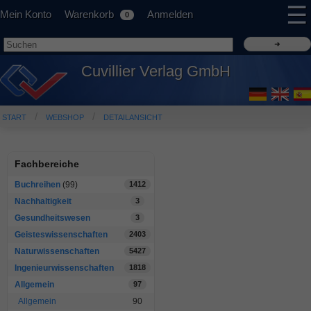
☰
Mein Konto
Warenkorb
Anmelden
0
Cuvillier Verlag GmbH
START
WEBSHOP
DETAILANSICHT
Fachbereiche
Buchreihen
(99)
1412
Nachhaltigkeit
3
Gesundheitswesen
3
Geisteswissenschaften
2403
Naturwissenschaften
5427
Ingenieurwissenschaften
1818
Allgemein
97
Allgemein
90