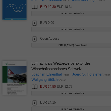
Autor
Autor
EUR 19,30
EUR 18,34
EUR 0,00
Open Access
PDF (1,7 MB) Download
Luftfracht als Wettbewerbsfaktor des
Wirtschaftsstandortes Schweiz
Joachim Ehrenthal
Joerg S. Hofstetter
Autor
Autor
Wolfgang Stölzle
Autor
EUR 34,50
EUR 32,78
EUR 24,15