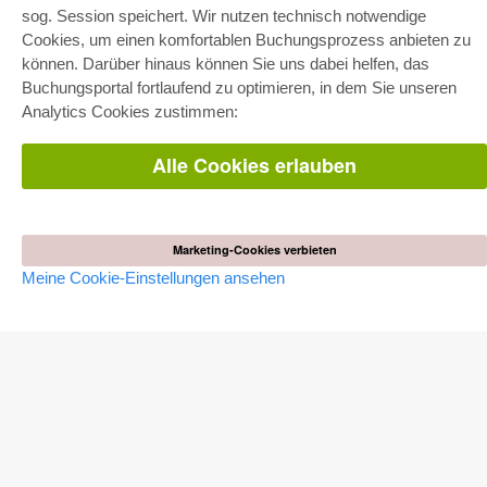
sog. Session speichert. Wir nutzen technisch notwendige
E-COLLECTION
Cookies, um einen komfortablen Buchungsprozess anbieten zu
können. Darüber hinaus können Sie uns dabei helfen, das
Gesamtpaket
Fachbereichspakete
Buchungsportal fortlaufend zu optimieren, in dem Sie unseren
Pick & Choose
Analytics Cookies zustimmen:
Bereitstellung von E-Books
Häufig gestellte Fragen (FAQ)
Alle Cookies erlauben
WEBSHOP
Alle Autoren
Versandkosten
AGB
Marketing-Cookies verbieten
Meine Cookie-Einstellungen ansehen
AUTOR WERDEN
Dissertation publizieren
Habilitation publizieren
Tagungsband publizieren
Forschungsbericht publizieren
Kongressband publizieren
VERLAG
Lizenzbedingungen
Widerrufsbelehrung