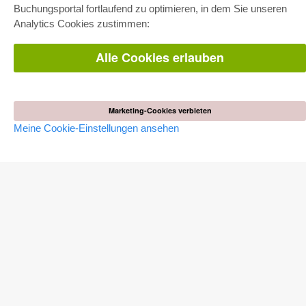
Fachbereichspakete
Buchungsportal fortlaufend zu optimieren, in dem Sie unseren
Pick & Choose
Analytics Cookies zustimmen:
Bereitstellung von E-Books
Häufig gestellte Fragen (FAQ)
Alle Cookies erlauben
WEBSHOP
Alle Autoren
Versandkosten
AGB
Marketing-Cookies verbieten
Meine Cookie-Einstellungen ansehen
AUTOR WERDEN
Dissertation publizieren
Habilitation publizieren
Tagungsband publizieren
Forschungsbericht publizieren
Kongressband publizieren
VERLAG
Lizenzbedingungen
Widerrufsbelehrung
Impressum
Cookie-Einstellungen
Datenschutzerklärung