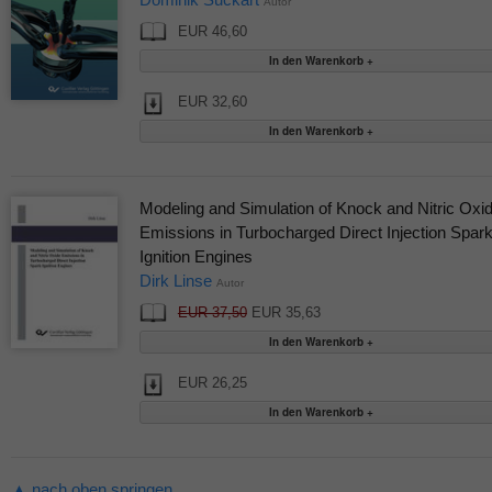
Autor
EUR 46,60
EUR 32,60
Modeling and Simulation of Knock and Nitric Oxi
Emissions in Turbocharged Direct Injection Spar
Ignition Engines
Dirk Linse
Autor
EUR 37,50
EUR 35,63
EUR 26,25
▲ nach oben springen