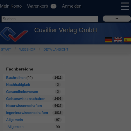
☰
Mein Konto
Warenkorb
Anmelden
0
Cuvillier Verlag GmbH
START
WEBSHOP
DETAILANSICHT
Fachbereiche
Buchreihen
(99)
1412
Nachhaltigkeit
3
Gesundheitswesen
3
Geisteswissenschaften
2403
Naturwissenschaften
5427
Ingenieurwissenschaften
1818
Allgemein
97
Allgemein
90