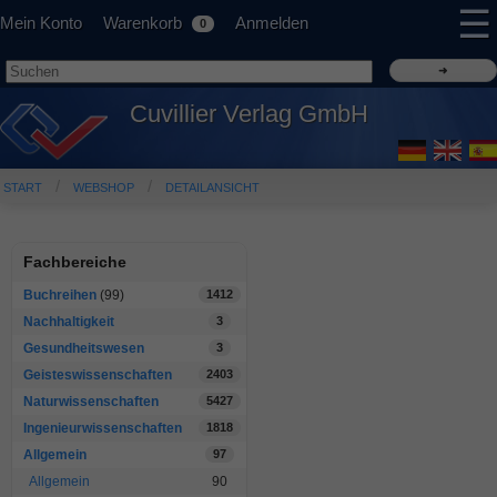
☰
Mein Konto
Warenkorb
Anmelden
0
Cuvillier Verlag GmbH
START
WEBSHOP
DETAILANSICHT
Fachbereiche
Buchreihen
(99)
1412
Nachhaltigkeit
3
Gesundheitswesen
3
Geisteswissenschaften
2403
Naturwissenschaften
5427
Ingenieurwissenschaften
1818
Allgemein
97
Allgemein
90