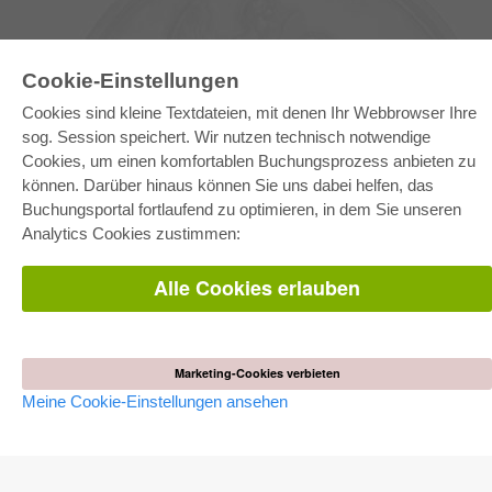
Cookie-Einstellungen
Cookies sind kleine Textdateien, mit denen Ihr Webbrowser Ihre
sog. Session speichert. Wir nutzen technisch notwendige
Cookies, um einen komfortablen Buchungsprozess anbieten zu
können. Darüber hinaus können Sie uns dabei helfen, das
E-COLLECTION
Buchungsportal fortlaufend zu optimieren, in dem Sie unseren
Gesamtpaket
Analytics Cookies zustimmen:
Fachbereichspakete
Pick & Choose
Bereitstellung von E-Books
Alle Cookies erlauben
Häufig gestellte Fragen (FAQ)
WEBSHOP
Alle Autoren
Marketing-Cookies verbieten
Versandkosten
Meine Cookie-Einstellungen ansehen
AGB
AUTOR WERDEN
Dissertation publizieren