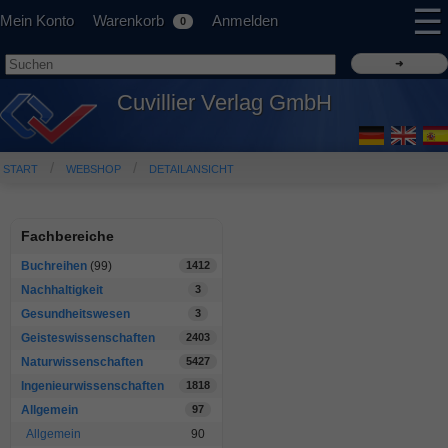
☰
Mein Konto
Warenkorb
Anmelden
0
Cuvillier Verlag GmbH
START
WEBSHOP
DETAILANSICHT
Fachbereiche
Buchreihen
(99)
1412
Nachhaltigkeit
3
Gesundheitswesen
3
Geisteswissenschaften
2403
Naturwissenschaften
5427
Ingenieurwissenschaften
1818
Allgemein
97
Allgemein
90