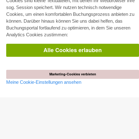
Cookies sind kleine Textdateien, mit denen Ihr Webbrowser Ihre
E-COLLECTION
sog. Session speichert. Wir nutzen technisch notwendige
Cookies, um einen komfortablen Buchungsprozess anbieten zu
Gesamtpaket
Fachbereichspakete
können. Darüber hinaus können Sie uns dabei helfen, das
Pick & Choose
Buchungsportal fortlaufend zu optimieren, in dem Sie unseren
Bereitstellung von E-Books
Häufig gestellte Fragen (FAQ)
Analytics Cookies zustimmen:
WEBSHOP
Alle Cookies erlauben
Alle Autoren
Versandkosten
AGB
Marketing-Cookies verbieten
AUTOR WERDEN
Meine Cookie-Einstellungen ansehen
Dissertation publizieren
Habilitation publizieren
Tagungsband publizieren
Forschungsbericht publizieren
Kongressband publizieren
VERLAG
Lizenzbedingungen
Widerrufsbelehrung