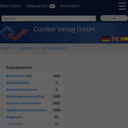
☰
Mein Konto
Warenkorb
Anmelden
0
Cuvillier Verlag GmbH
START
WEBSHOP
DETAILANSICHT
Fachbereiche
Buchreihen
(99)
1412
Nachhaltigkeit
3
Gesundheitswesen
3
Geisteswissenschaften
2403
Naturwissenschaften
5427
Ingenieurwissenschaften
1818
Allgemein
97
Allgemein
90