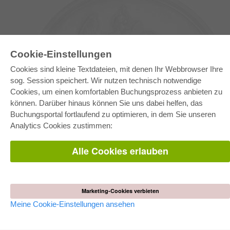
Cookie-Einstellungen
Cookies sind kleine Textdateien, mit denen Ihr Webbrowser Ihre
sog. Session speichert. Wir nutzen technisch notwendige
Cookies, um einen komfortablen Buchungsprozess anbieten zu
können. Darüber hinaus können Sie uns dabei helfen, das
E-COLLECTION
Buchungsportal fortlaufend zu optimieren, in dem Sie unseren
Gesamtpaket
Analytics Cookies zustimmen:
Fachbereichspakete
Pick & Choose
Bereitstellung von E-Books
Alle Cookies erlauben
Häufig gestellte Fragen (FAQ)
WEBSHOP
Alle Autoren
Marketing-Cookies verbieten
Versandkosten
AGB
Meine Cookie-Einstellungen ansehen
AUTOR WERDEN