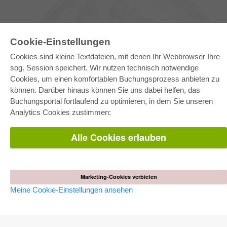
Cookie-Einstellungen
Cookies sind kleine Textdateien, mit denen Ihr Webbrowser Ihre
sog. Session speichert. Wir nutzen technisch notwendige
Cookies, um einen komfortablen Buchungsprozess anbieten zu
können. Darüber hinaus können Sie uns dabei helfen, das
E-COLLECTION
Buchungsportal fortlaufend zu optimieren, in dem Sie unseren
Gesamtpaket
Analytics Cookies zustimmen:
Fachbereichspakete
Pick & Choose
Bereitstellung von E-Books
Alle Cookies erlauben
Häufig gestellte Fragen (FAQ)
WEBSHOP
Alle Autoren
Marketing-Cookies verbieten
Versandkosten
Meine Cookie-Einstellungen ansehen
AGB
AUTOR WERDEN
Dissertation publizieren