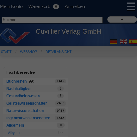
☰
Mein Konto
Warenkorb
Anmelden
0
Cuvillier Verlag GmbH
START
WEBSHOP
DETAILANSICHT
Fachbereiche
Buchreihen
(99)
1412
Nachhaltigkeit
3
Gesundheitswesen
3
Geisteswissenschaften
2403
Naturwissenschaften
5427
Ingenieurwissenschaften
1818
Allgemein
97
Allgemein
90