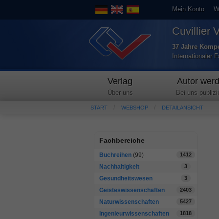
Mein Konto
W
Cuvillier 
37 Jahre Kompe
Internationaler 
Verlag
Autor wer
Über uns
Bei uns publizi
START
WEBSHOP
DETAILANSICHT
Fachbereiche
Buchreihen
(99)
1412
Nachhaltigkeit
3
Gesundheitswesen
3
Geisteswissenschaften
2403
Naturwissenschaften
5427
Ingenieurwissenschaften
1818