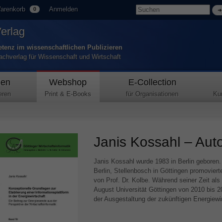
arenkorb
Anmelden
0
Verlag
tenz im wissenschaftlichen Publizieren
Fachverlag für Wissenschaft und Wirtschaft
den
Webshop
E-Collection
eren
Print & E-Books
für Organisationen
Ku
Janis Kossahl – Auto
Janis Kossahl wurde 1983 in Berlin geboren.
Berlin, Stellenbosch in Göttingen promovier
von Prof. Dr. Kolbe. Während seiner Zeit als
August Universität Göttingen von 2010 bis 201
der Ausgestaltung der zukünftigen Energiewi