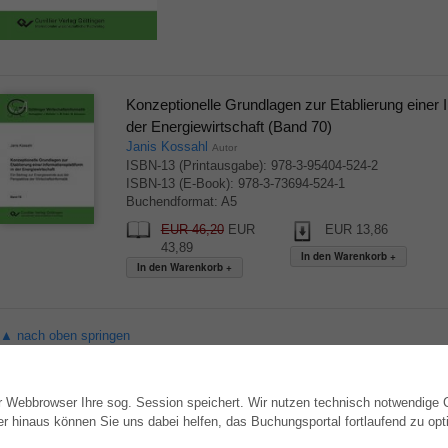
Konzeptionelle Grundlagen zur Etablierung einer I
der Energiewirtschaft (Band 70)
Janis Kossahl
Autor
ISBN-13 (Printausgabe): 978-3-95404-524-2
ISBN-13 (E-Book): 978-3-73694-524-1
Buchendformat: A5
EUR 46,20
EUR
EUR 13,86
43,89
▲ nach oben springen
hr Webbrowser Ihre sog. Session speichert. Wir nutzen technisch notwendige
WEBSHOP
AUTOR WERDEN
hinaus können Sie uns dabei helfen, das Buchungsportal fortlaufend zu opti
Alle Autoren
Dissertation publizieren