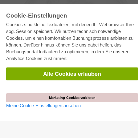
Cookie-Einstellungen
Cookies sind kleine Textdateien, mit denen Ihr Webbrowser Ihre
sog. Session speichert. Wir nutzen technisch notwendige
Cookies, um einen komfortablen Buchungsprozess anbieten zu
können. Darüber hinaus können Sie uns dabei helfen, das
E-COLLECTION
Buchungsportal fortlaufend zu optimieren, in dem Sie unseren
Gesamtpaket
Analytics Cookies zustimmen:
Fachbereichspakete
Pick & Choose
Bereitstellung von E-Books
Alle Cookies erlauben
Häufig gestellte Fragen (FAQ)
WEBSHOP
Alle Autoren
Marketing-Cookies verbieten
Versandkosten
Meine Cookie-Einstellungen ansehen
AGB
AUTOR WERDEN
Dissertation publizieren
Habilitation publizieren
Tagungsband publizieren