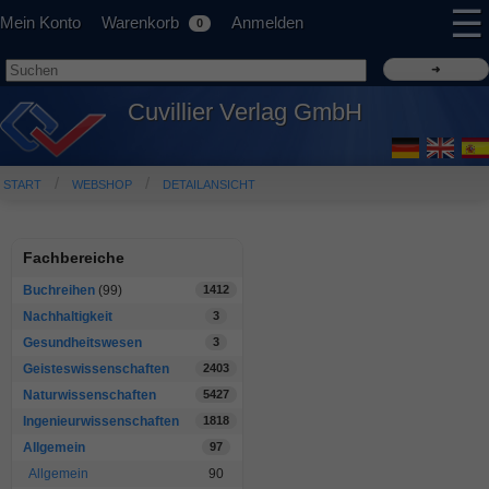
☰
Mein Konto
Warenkorb
Anmelden
0
Cuvillier Verlag GmbH
START
WEBSHOP
DETAILANSICHT
Fachbereiche
Buchreihen
(99)
1412
Nachhaltigkeit
3
Gesundheitswesen
3
Geisteswissenschaften
2403
Naturwissenschaften
5427
Ingenieurwissenschaften
1818
Allgemein
97
Allgemein
90