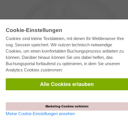
Cookie-Einstellungen
Cookies sind kleine Textdateien, mit denen Ihr Webbrowser Ihre
sog. Session speichert. Wir nutzen technisch notwendige
Cookies, um einen komfortablen Buchungsprozess anbieten zu
können. Darüber hinaus können Sie uns dabei helfen, das
E-COLLECTION
Buchungsportal fortlaufend zu optimieren, in dem Sie unseren
Gesamtpaket
Analytics Cookies zustimmen:
Fachbereichspakete
Pick & Choose
Bereitstellung von E-Books
Alle Cookies erlauben
Häufig gestellte Fragen (FAQ)
WEBSHOP
Alle Autoren
Marketing-Cookies verbieten
Versandkosten
AGB
Meine Cookie-Einstellungen ansehen
AUTOR WERDEN