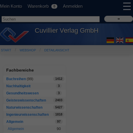
☰
Mein Konto
Warenkorb
Anmelden
0
Cuvillier Verlag GmbH
START
WEBSHOP
DETAILANSICHT
Fachbereiche
Buchreihen
(99)
1412
Nachhaltigkeit
3
Gesundheitswesen
3
Geisteswissenschaften
2403
Naturwissenschaften
5427
Ingenieurwissenschaften
1818
Allgemein
97
Allgemein
90