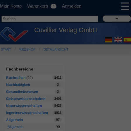
☰
Mein Konto
Warenkorb
Anmelden
0
Cuvillier Verlag GmbH
START
WEBSHOP
DETAILANSICHT
Fachbereiche
Buchreihen
(99)
1412
Nachhaltigkeit
3
Gesundheitswesen
3
Geisteswissenschaften
2403
Naturwissenschaften
5427
Ingenieurwissenschaften
1818
Allgemein
97
Allgemein
90