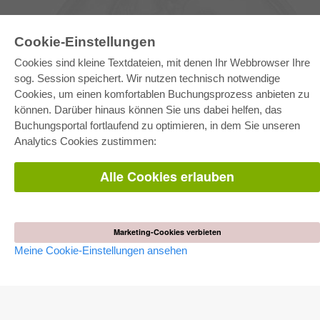
Cookie-Einstellungen
Cookies sind kleine Textdateien, mit denen Ihr Webbrowser Ihre
sog. Session speichert. Wir nutzen technisch notwendige
Cookies, um einen komfortablen Buchungsprozess anbieten zu
können. Darüber hinaus können Sie uns dabei helfen, das
E-COLLECTION
Buchungsportal fortlaufend zu optimieren, in dem Sie unseren
Gesamtpaket
Analytics Cookies zustimmen:
Fachbereichspakete
Pick & Choose
Bereitstellung von E-Books
Alle Cookies erlauben
Häufig gestellte Fragen (FAQ)
WEBSHOP
Alle Autoren
Marketing-Cookies verbieten
Versandkosten
Meine Cookie-Einstellungen ansehen
AGB
AUTOR WERDEN
Dissertation publizieren
Habilitation publizieren