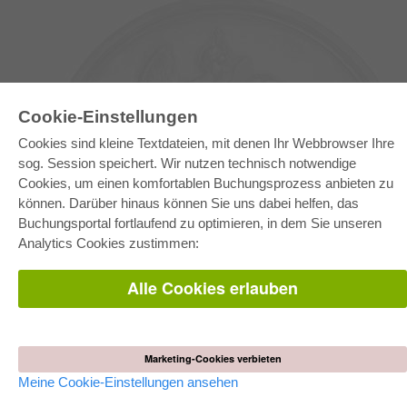
Cookie-Einstellungen
Cookies sind kleine Textdateien, mit denen Ihr Webbrowser Ihre
sog. Session speichert. Wir nutzen technisch notwendige
Cookies, um einen komfortablen Buchungsprozess anbieten zu
können. Darüber hinaus können Sie uns dabei helfen, das
E-COLLECTION
Buchungsportal fortlaufend zu optimieren, in dem Sie unseren
Gesamtpaket
Analytics Cookies zustimmen:
Fachbereichspakete
Pick & Choose
Bereitstellung von E-Books
Alle Cookies erlauben
Häufig gestellte Fragen (FAQ)
WEBSHOP
Alle Autoren
Marketing-Cookies verbieten
Versandkosten
AGB
Meine Cookie-Einstellungen ansehen