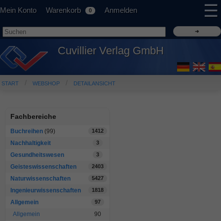
☰
Mein Konto
Warenkorb
Anmelden
0
Cuvillier Verlag GmbH
START
WEBSHOP
DETAILANSICHT
Fachbereiche
Buchreihen
(99)
1412
Nachhaltigkeit
3
Gesundheitswesen
3
Geisteswissenschaften
2403
Naturwissenschaften
5427
Ingenieurwissenschaften
1818
Allgemein
97
Allgemein
90