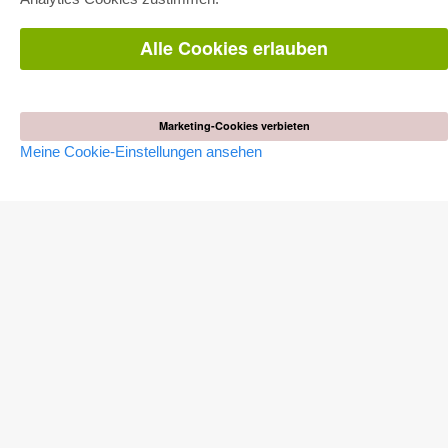
Pick & Choose
Bereitstellung von E-Books
Häufig gestellte Fragen (FAQ)
Alle Cookies erlauben
WEBSHOP
Alle Autoren
Marketing-Cookies verbieten
Versandkosten
AGB
Meine Cookie-Einstellungen ansehen
AUTOR WERDEN
Dissertation publizieren
Habilitation publizieren
Tagungsband publizieren
Forschungsbericht publizieren
Kongressband publizieren
VERLAG
Lizenzbedingungen
Widerrufsbelehrung
Impressum
Cookie-Einstellungen
Datenschutzerklärung