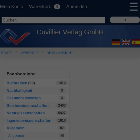
☰
Mein Konto
Warenkorb
Anmelden
0
Cuvillier Verlag GmbH
START
WEBSHOP
DETAILANSICHT
Fachbereiche
Buchreihen
(99)
1412
Nachhaltigkeit
3
Gesundheitswesen
3
Geisteswissenschaften
2403
Naturwissenschaften
5427
Ingenieurwissenschaften
1818
Allgemein
97
Allgemein
90