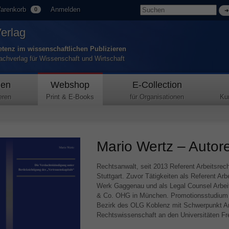
arenkorb
Anmelden
0
Verlag
tenz im wissenschaftlichen Publizieren
Fachverlag für Wissenschaft und Wirtschaft
den
Webshop
E-Collection
eren
Print & E-Books
für Organisationen
Ku
Mario Wertz – Autore
Rechtsanwalt, seit 2013 Referent Arbeitsrecht
Stuttgart. Zuvor Tätigkeiten als Referent Ar
Werk Gaggenau und als Legal Counsel Arbei
& Co.
OHG
in München. Promotionsstudium an
Bezirk des
OLG
Koblenz mit Schwerpunkt Arb
Rechtswissenschaft an den Universitäten Fr