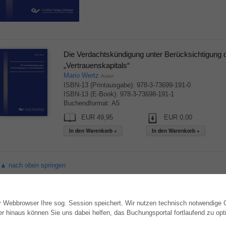
Die Verdachtskündigung unter Berücksichtigung 
„Vertrauenskapitals“
Mario Wertz
Autor
ISBN-13 (Printausgabe): 978-3-73699-191-0
ISBN-13 (E-Book): 978-3-73698-191-1
Buchendformat: A5
EUR 49,95
EUR 0,00
▲ nach oben springen
hr Webbrowser Ihre sog. Session speichert. Wir nutzen technisch notwendige
WEBSHOP
AUTOR WERDEN
hinaus können Sie uns dabei helfen, das Buchungsportal fortlaufend zu opti
Alle Autoren
Dissertation publizieren