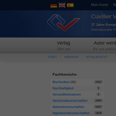
Mein Konto
W
Cuvillier 
37 Jahre Kompe
Internationaler 
Verlag
Autor wer
Über uns
Bei uns publizi
START
WEBSHOP
DETAILANSICHT
Fachbereiche
Buchreihen
(99)
1412
Nachhaltigkeit
3
Gesundheitswesen
3
Geisteswissenschaften
2403
Naturwissenschaften
5427
Ingenieurwissenschaften
1818