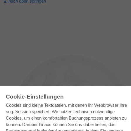
▲ nach oben springen
Cookie-Einstellungen
Cookies sind kleine Textdateien, mit denen Ihr Webbrowser Ihre
sog. Session speichert. Wir nutzen technisch notwendige
Cookies, um einen komfortablen Buchungsprozess anbieten zu
E-COLLECTION
können. Darüber hinaus können Sie uns dabei helfen, das
Buchungsportal fortlaufend zu optimieren, in dem Sie unseren
Gesamtpaket