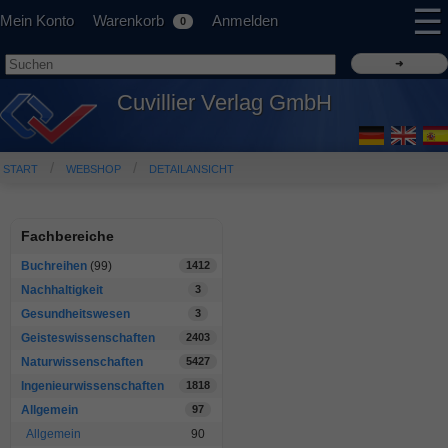
☰
Mein Konto
Warenkorb
Anmelden
0
Cuvillier Verlag GmbH
START
WEBSHOP
DETAILANSICHT
Fachbereiche
Buchreihen
(99)
1412
Nachhaltigkeit
3
Gesundheitswesen
3
Geisteswissenschaften
2403
Naturwissenschaften
5427
Ingenieurwissenschaften
1818
Allgemein
97
Allgemein
90