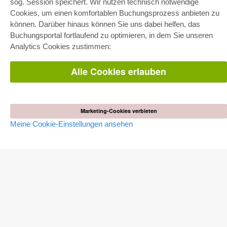
sog. Session speichert. Wir nutzen technisch notwendige
Cookies, um einen komfortablen Buchungsprozess anbieten zu
E-COLLECTION
können. Darüber hinaus können Sie uns dabei helfen, das
Gesamtpaket
Buchungsportal fortlaufend zu optimieren, in dem Sie unseren
Fachbereichspakete
Analytics Cookies zustimmen:
Pick & Choose
Bereitstellung von E-Books
Häufig gestellte Fragen (FAQ)
Alle Cookies erlauben
WEBSHOP
Alle Autoren
Versandkosten
Marketing-Cookies verbieten
AGB
Meine Cookie-Einstellungen ansehen
AUTOR WERDEN
Dissertation publizieren
Habilitation publizieren
Tagungsband publizieren
Forschungsbericht publizieren
Kongressband publizieren
VERLAG
Lizenzbedingungen