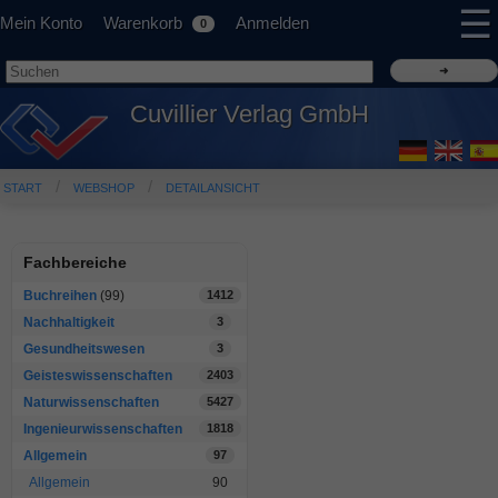
☰
Mein Konto
Warenkorb
Anmelden
0
Cuvillier Verlag GmbH
START
WEBSHOP
DETAILANSICHT
Fachbereiche
Buchreihen
(99)
1412
Nachhaltigkeit
3
Gesundheitswesen
3
Geisteswissenschaften
2403
Naturwissenschaften
5427
Ingenieurwissenschaften
1818
Allgemein
97
Allgemein
90