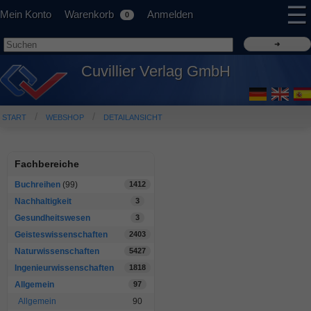
☰
Mein Konto
Warenkorb
Anmelden
0
Cuvillier Verlag GmbH
START
WEBSHOP
DETAILANSICHT
Fachbereiche
Buchreihen
(99)
1412
Nachhaltigkeit
3
Gesundheitswesen
3
Geisteswissenschaften
2403
Naturwissenschaften
5427
Ingenieurwissenschaften
1818
Allgemein
97
Allgemein
90