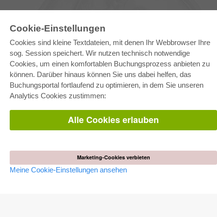
Cookie-Einstellungen
Cookies sind kleine Textdateien, mit denen Ihr Webbrowser Ihre
sog. Session speichert. Wir nutzen technisch notwendige
Cookies, um einen komfortablen Buchungsprozess anbieten zu
können. Darüber hinaus können Sie uns dabei helfen, das
E-COLLECTION
Buchungsportal fortlaufend zu optimieren, in dem Sie unseren
Gesamtpaket
Analytics Cookies zustimmen:
Fachbereichspakete
Pick & Choose
Bereitstellung von E-Books
Alle Cookies erlauben
Häufig gestellte Fragen (FAQ)
WEBSHOP
Alle Autoren
Marketing-Cookies verbieten
Versandkosten
Meine Cookie-Einstellungen ansehen
AGB
AUTOR WERDEN
Dissertation publizieren
Habilitation publizieren