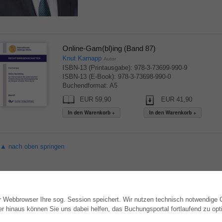
Online-Gam(bl)ing (Band 87)
Knut Karnapp
Autor
ISBN-13 (Printausgabe): 978-3-73699-990-9
ISBN-13 (E-Book): 978-3-73698-990-0
Buchendformat: A5
EUR 59,90
EUR 41,90
▲ nach oben springen
hr Webbrowser Ihre sog. Session speichert. Wir nutzen technisch notwendige
WEBSHOP
AUTOR WERDEN
hinaus können Sie uns dabei helfen, das Buchungsportal fortlaufend zu opti
Alle Autoren
Dissertation publizieren