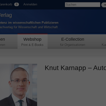
arenkorb
Anmelden
0
Verlag
tenz im wissenschaftlichen Publizieren
Fachverlag für Wissenschaft und Wirtschaft
den
Webshop
E-Collection
eren
Print & E-Books
für Organisationen
Ku
Knut Karnapp – Auto