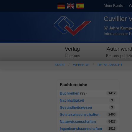
Mein Konto
W
Cuvillier 
37 Jahre Kompe
Internationaler 
Verlag
Autor wer
Über uns
Bei uns publizi
START
WEBSHOP
DETAILANSICHT
Fachbereiche
Buchreihen
(99)
1412
Nachhaltigkeit
3
Gesundheitswesen
3
Geisteswissenschaften
2403
Naturwissenschaften
5427
Ingenieurwissenschaften
1818