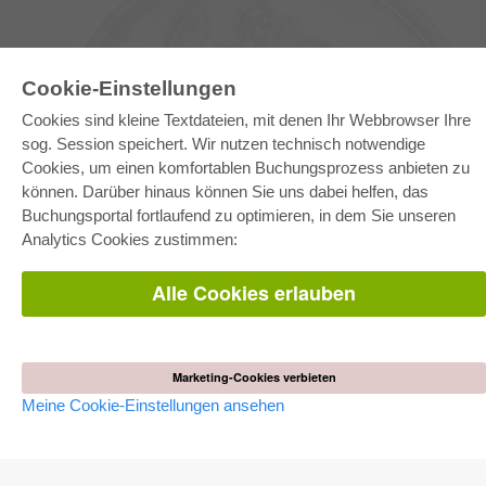
Cookie-Einstellungen
Cookies sind kleine Textdateien, mit denen Ihr Webbrowser Ihre
sog. Session speichert. Wir nutzen technisch notwendige
Cookies, um einen komfortablen Buchungsprozess anbieten zu
können. Darüber hinaus können Sie uns dabei helfen, das
E-COLLECTION
Buchungsportal fortlaufend zu optimieren, in dem Sie unseren
Gesamtpaket
Analytics Cookies zustimmen:
Fachbereichspakete
Pick & Choose
Bereitstellung von E-Books
Alle Cookies erlauben
Häufig gestellte Fragen (FAQ)
WEBSHOP
Alle Autoren
Marketing-Cookies verbieten
Versandkosten
Meine Cookie-Einstellungen ansehen
AGB
AUTOR WERDEN
Dissertation publizieren