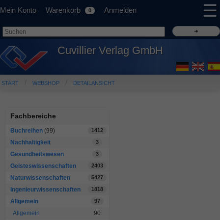
☰
Mein Konto
Warenkorb
Anmelden
0
Cuvillier Verlag GmbH
START
WEBSHOP
DETAILANSICHT
Fachbereiche
Buchreihen
(99)
1412
Nachhaltigkeit
3
Gesundheitswesen
3
Geisteswissenschaften
2403
Naturwissenschaften
5427
Ingenieurwissenschaften
1818
Allgemein
97
Allgemein
90