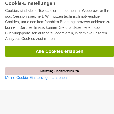
Cookie-Einstellungen
Cookies sind kleine Textdateien, mit denen Ihr Webbrowser Ihre
sog. Session speichert. Wir nutzen technisch notwendige
Cookies, um einen komfortablen Buchungsprozess anbieten zu
können. Darüber hinaus können Sie uns dabei helfen, das
E-COLLECTION
Buchungsportal fortlaufend zu optimieren, in dem Sie unseren
Gesamtpaket
Analytics Cookies zustimmen:
Fachbereichspakete
Pick & Choose
Bereitstellung von E-Books
Alle Cookies erlauben
Häufig gestellte Fragen (FAQ)
WEBSHOP
Alle Autoren
Marketing-Cookies verbieten
Versandkosten
Meine Cookie-Einstellungen ansehen
AGB
AUTOR WERDEN
Dissertation publizieren
Habilitation publizieren
Tagungsband publizieren
Forschungsbericht publizieren
Kongressband publizieren