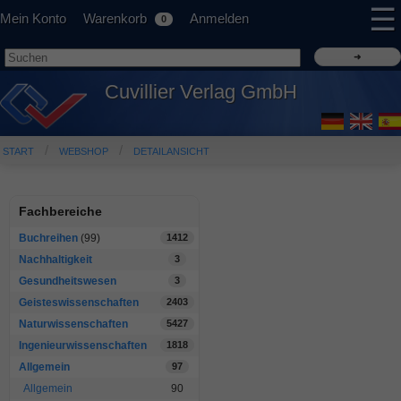
☰
Mein Konto
Warenkorb
Anmelden
0
Cuvillier Verlag GmbH
START
WEBSHOP
DETAILANSICHT
Fachbereiche
Buchreihen
(99)
1412
Nachhaltigkeit
3
Gesundheitswesen
3
Geisteswissenschaften
2403
Naturwissenschaften
5427
Ingenieurwissenschaften
1818
Allgemein
97
Allgemein
90