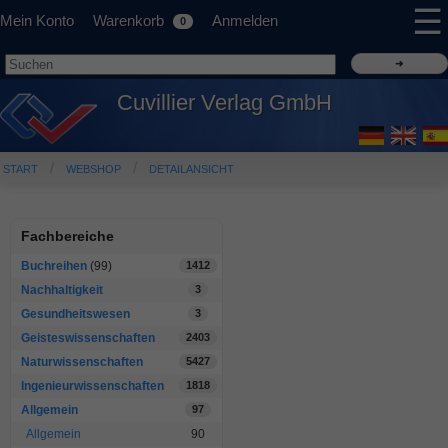
☰
Mein Konto
Warenkorb
Anmelden
0
Cuvillier Verlag GmbH
START
WEBSHOP
DETAILANSICHT
Fachbereiche
Buchreihen
(99)
1412
Nachhaltigkeit
3
Gesundheitswesen
3
Geisteswissenschaften
2403
Naturwissenschaften
5427
Ingenieurwissenschaften
1818
Allgemein
97
Allgemein
90