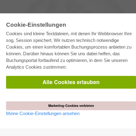
Cookie-Einstellungen
Cookies sind kleine Textdateien, mit denen Ihr Webbrowser Ihre
sog. Session speichert. Wir nutzen technisch notwendige
Cookies, um einen komfortablen Buchungsprozess anbieten zu
können. Darüber hinaus können Sie uns dabei helfen, das
E-COLLECTION
Buchungsportal fortlaufend zu optimieren, in dem Sie unseren
Gesamtpaket
Analytics Cookies zustimmen:
Fachbereichspakete
Pick & Choose
Bereitstellung von E-Books
Alle Cookies erlauben
Häufig gestellte Fragen (FAQ)
WEBSHOP
Alle Autoren
Marketing-Cookies verbieten
Versandkosten
Meine Cookie-Einstellungen ansehen
AGB
AUTOR WERDEN
Dissertation publizieren