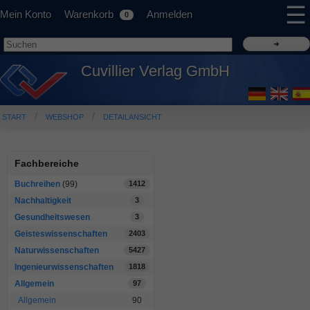
☰
Mein Konto
Warenkorb
Anmelden
0
Cuvillier Verlag GmbH
START
WEBSHOP
DETAILANSICHT
Fachbereiche
Buchreihen
(99)
1412
Nachhaltigkeit
3
Gesundheitswesen
3
Geisteswissenschaften
2403
Naturwissenschaften
5427
Ingenieurwissenschaften
1818
Allgemein
97
Allgemein
90