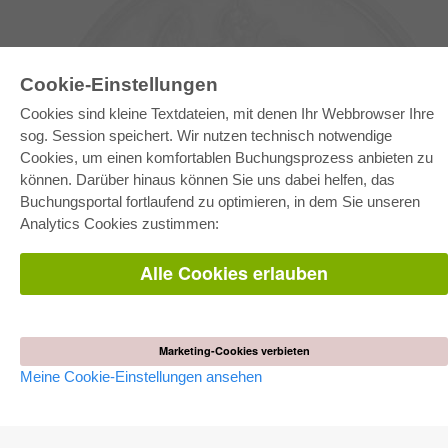
Cookie-Einstellungen
Cookies sind kleine Textdateien, mit denen Ihr Webbrowser Ihre
sog. Session speichert. Wir nutzen technisch notwendige
Cookies, um einen komfortablen Buchungsprozess anbieten zu
können. Darüber hinaus können Sie uns dabei helfen, das
E-COLLECTION
Buchungsportal fortlaufend zu optimieren, in dem Sie unseren
Gesamtpaket
Analytics Cookies zustimmen:
Fachbereichspakete
Pick & Choose
Bereitstellung von E-Books
Alle Cookies erlauben
Häufig gestellte Fragen (FAQ)
WEBSHOP
Alle Autoren
Marketing-Cookies verbieten
Versandkosten
Meine Cookie-Einstellungen ansehen
AGB
AUTOR WERDEN