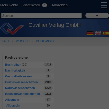
☰
Mein Konto
Warenkorb
Anmelden
0
Cuvillier Verlag GmbH
START
WEBSHOP
DETAILANSICHT
Fachbereiche
Buchreihen
(99)
1412
Nachhaltigkeit
3
Gesundheitswesen
3
Geisteswissenschaften
2403
Naturwissenschaften
5427
Ingenieurwissenschaften
1818
Allgemein
97
Allgemein
90