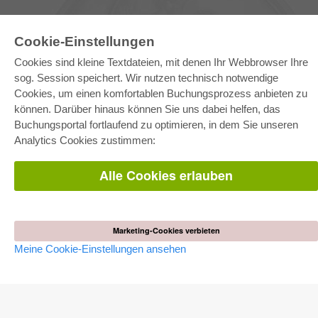
Cookie-Einstellungen
Cookies sind kleine Textdateien, mit denen Ihr Webbrowser Ihre
sog. Session speichert. Wir nutzen technisch notwendige
Cookies, um einen komfortablen Buchungsprozess anbieten zu
können. Darüber hinaus können Sie uns dabei helfen, das
E-COLLECTION
Buchungsportal fortlaufend zu optimieren, in dem Sie unseren
Gesamtpaket
Analytics Cookies zustimmen:
Fachbereichspakete
Pick & Choose
Bereitstellung von E-Books
Alle Cookies erlauben
Häufig gestellte Fragen (FAQ)
WEBSHOP
Alle Autoren
Marketing-Cookies verbieten
Versandkosten
Meine Cookie-Einstellungen ansehen
AGB
AUTOR WERDEN
Dissertation publizieren
Habilitation publizieren