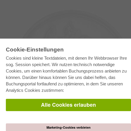
Cookie-Einstellungen
Cookies sind kleine Textdateien, mit denen Ihr Webbrowser Ihre
sog. Session speichert. Wir nutzen technisch notwendige
Cookies, um einen komfortablen Buchungsprozess anbieten zu
können. Darüber hinaus können Sie uns dabei helfen, das
E-COLLECTION
Buchungsportal fortlaufend zu optimieren, in dem Sie unseren
Gesamtpaket
Analytics Cookies zustimmen:
Fachbereichspakete
Pick & Choose
Bereitstellung von E-Books
Alle Cookies erlauben
Häufig gestellte Fragen (FAQ)
WEBSHOP
Alle Autoren
Marketing-Cookies verbieten
Versandkosten