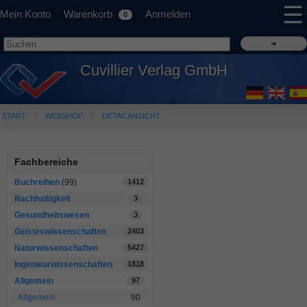
☰
Mein Konto
Warenkorb
Anmelden
0
Cuvillier Verlag GmbH
START
WEBSHOP
DETAILANSICHT
Fachbereiche
Buchreihen
(99)
1412
Nachhaltigkeit
3
Gesundheitswesen
3
Geisteswissenschaften
2403
Naturwissenschaften
5427
Ingenieurwissenschaften
1818
Allgemein
97
Allgemein
90