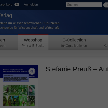
arenkorb
Anmelden
0
Verlag
tenz im wissenschaftlichen Publizieren
Fachverlag für Wissenschaft und Wirtschaft
den
Webshop
E-Collection
eren
Print & E-Books
für Organisationen
Ku
Stefanie Preuß – Aut