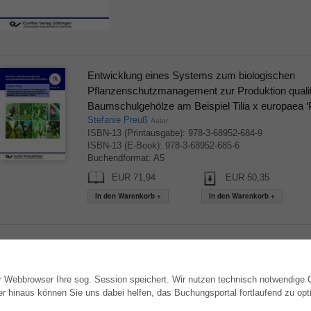
Entwicklung eines Systems zum biologischen
Pflanzenschutzmanagement zur Produktion qualit
Baumschulgehölze am Beispiel Tilia x europaea ‘P
Stefanie Preuß
Autor
ISBN-13 (Printausgabe): 978-3-68952-684-9
ISBN-13 (E-Book): 978-3-68952-685-6
Buchendformat: A5
EUR 71,94
EUR 50,35
▲ nach oben springen
hr Webbrowser Ihre sog. Session speichert. Wir nutzen technisch notwendige
WEBSHOP
AUTOR WERDEN
hinaus können Sie uns dabei helfen, das Buchungsportal fortlaufend zu opti
Alle Autoren
Dissertation publizieren