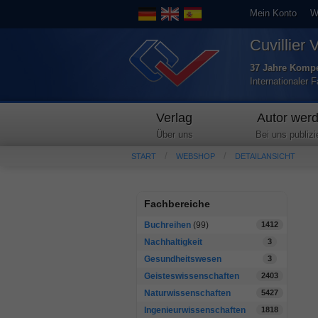
Mein Konto
W
Cuvillier 
37 Jahre Kompe
Internationaler 
Verlag
Autor wer
Über uns
Bei uns publizi
START
WEBSHOP
DETAILANSICHT
Fachbereiche
Buchreihen
(99)
1412
Nachhaltigkeit
3
Gesundheitswesen
3
Geisteswissenschaften
2403
Naturwissenschaften
5427
Ingenieurwissenschaften
1818