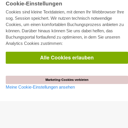
Cookie-Einstellungen
Cookies sind kleine Textdateien, mit denen Ihr Webbrowser Ihre
sog. Session speichert. Wir nutzen technisch notwendige
Cookies, um einen komfortablen Buchungsprozess anbieten zu
können. Darüber hinaus können Sie uns dabei helfen, das
E-COLLECTION
Buchungsportal fortlaufend zu optimieren, in dem Sie unseren
Gesamtpaket
Analytics Cookies zustimmen:
Fachbereichspakete
Pick & Choose
Bereitstellung von E-Books
Alle Cookies erlauben
Häufig gestellte Fragen (FAQ)
WEBSHOP
Alle Autoren
Marketing-Cookies verbieten
Versandkosten
Meine Cookie-Einstellungen ansehen
AGB
AUTOR WERDEN
Dissertation publizieren
Habilitation publizieren
Tagungsband publizieren
Forschungsbericht publizieren
Kongressband publizieren