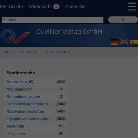
☰
Mein Konto
Warenkorb
Anmelden
0
Cuvillier Verlag GmbH
START
WEBSHOP
DETAILANSICHT
Fachbereiche
Buchreihen
(99)
1412
Nachhaltigkeit
3
Gesundheitswesen
3
Geisteswissenschaften
2403
Naturwissenschaften
5427
Ingenieurwissenschaften
1818
Allgemein
97
Allgemein
90