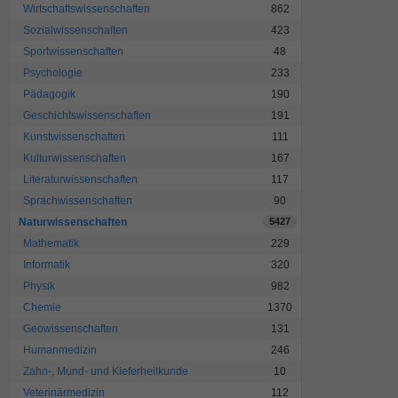
Wirtschaftswissenschaften
862
Sozialwissenschaften
423
Sportwissenschaften
48
Psychologie
233
Pädagogik
190
Geschichtswissenschaften
191
Kunstwissenschaften
111
Kulturwissenschaften
167
Literaturwissenschaften
117
Sprachwissenschaften
90
Naturwissenschaften
5427
Mathematik
229
Informatik
320
Physik
982
Chemie
1370
Geowissenschaften
131
Humanmedizin
246
Zahn-, Mund- und Kieferheilkunde
10
Veterinärmedizin
112