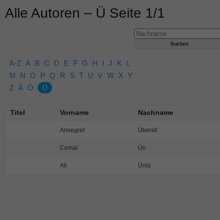
Alle Autoren – Ü Seite 1/1
A-Z
A
B
C
D
E
F
G
H
I
J
K
L
M
N
O
P
Q
R
S
T
U
V
W
X
Y
Z
Ä
Ö
Ü
Titel
Vorname
Nachname
Annegret
Überall
Cemal
Ün
Ali
Ünlü