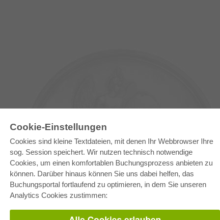
Cookie-Einstellungen
Cookies sind kleine Textdateien, mit denen Ihr Webbrowser Ihre
sog. Session speichert. Wir nutzen technisch notwendige
Cookies, um einen komfortablen Buchungsprozess anbieten zu
E-COLLECTION
können. Darüber hinaus können Sie uns dabei helfen, das
Gesamtpaket
Fachbereichspakete
Buchungsportal fortlaufend zu optimieren, in dem Sie unseren
Pick & Choose
Analytics Cookies zustimmen:
Bereitstellung von E-Books
Häufig gestellte Fragen (FAQ)
Alle Cookies erlauben