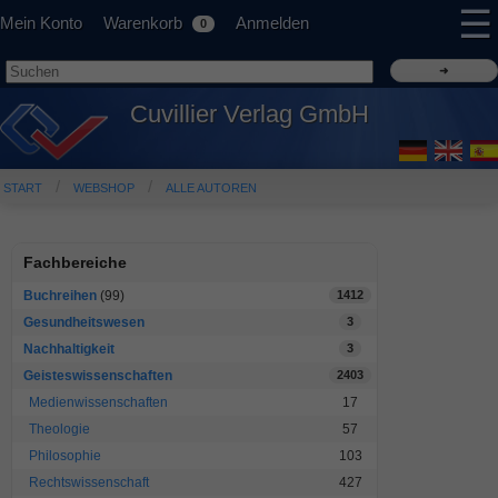
☰
Mein Konto
Warenkorb
Anmelden
0
Cuvillier Verlag GmbH
START
WEBSHOP
ALLE AUTOREN
Fachbereiche
Buchreihen
(99)
1412
Gesundheitswesen
3
Nachhaltigkeit
3
Geisteswissenschaften
2403
Medienwissenschaften
17
Theologie
57
Philosophie
103
Rechtswissenschaft
427