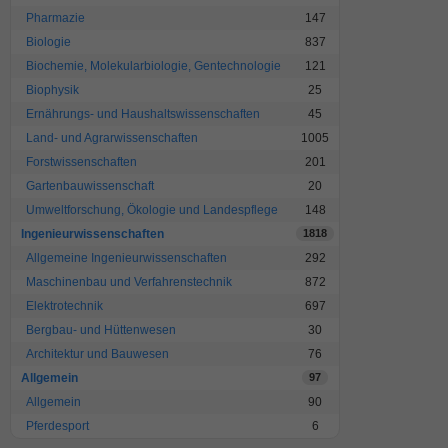
Pharmazie
147
Biologie
837
Biochemie, Molekularbiologie, Gentechnologie
121
Biophysik
25
Ernährungs- und Haushaltswissenschaften
45
Land- und Agrarwissenschaften
1005
Forstwissenschaften
201
Gartenbauwissenschaft
20
Umweltforschung, Ökologie und Landespflege
148
Ingenieurwissenschaften
1818
Allgemeine Ingenieurwissenschaften
292
Maschinenbau und Verfahrenstechnik
872
Elektrotechnik
697
Bergbau- und Hüttenwesen
30
Architektur und Bauwesen
76
Allgemein
97
Allgemein
90
Pferdesport
6