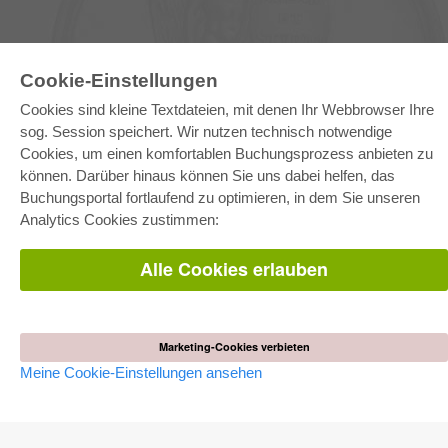
Cookie-Einstellungen
E-COLLECTION
Cookies sind kleine Textdateien, mit denen Ihr Webbrowser Ihre
sog. Session speichert. Wir nutzen technisch notwendige
Gesamtpaket
Fachbereichspakete
Cookies, um einen komfortablen Buchungsprozess anbieten zu
Pick & Choose
können. Darüber hinaus können Sie uns dabei helfen, das
Bereitstellung von E-Books
Häufig gestellte Fragen (FAQ)
Buchungsportal fortlaufend zu optimieren, in dem Sie unseren
Analytics Cookies zustimmen:
WEBSHOP
Alle Cookies erlauben
Alle Autoren
Versandkosten
AGB
AUTOR WERDEN
Marketing-Cookies verbieten
Dissertation publizieren
Meine Cookie-Einstellungen ansehen
Habilitation publizieren
Tagungsband publizieren
Forschungsbericht publizieren
Kongressband publizieren