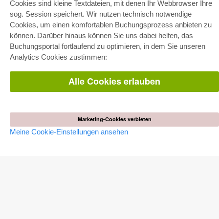
Cookies sind kleine Textdateien, mit denen Ihr Webbrowser Ihre
E-COLLECTION
sog. Session speichert. Wir nutzen technisch notwendige
Cookies, um einen komfortablen Buchungsprozess anbieten zu
Gesamtpaket
Fachbereichspakete
können. Darüber hinaus können Sie uns dabei helfen, das
Pick & Choose
Buchungsportal fortlaufend zu optimieren, in dem Sie unseren
Bereitstellung von E-Books
Häufig gestellte Fragen (FAQ)
Analytics Cookies zustimmen:
WEBSHOP
Alle Cookies erlauben
Alle Autoren
Versandkosten
AGB
Marketing-Cookies verbieten
AUTOR WERDEN
Meine Cookie-Einstellungen ansehen
Dissertation publizieren
Habilitation publizieren
Tagungsband publizieren
Forschungsbericht publizieren
Kongressband publizieren
VERLAG
Lizenzbedingungen
Widerrufsbelehrung