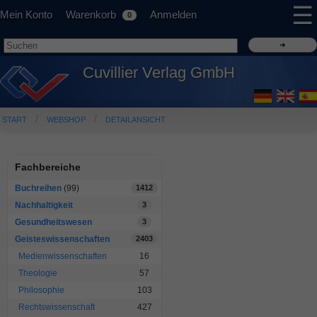
☰
Mein Konto
Warenkorb
Anmelden
0
Cuvillier Verlag GmbH
START
WEBSHOP
DETAILANSICHT
Fachbereiche
Buchreihen
(99)
1412
Nachhaltigkeit
3
Gesundheitswesen
3
Geisteswissenschaften
2403
Medienwissenschaften
16
Theologie
57
Philosophie
103
Rechtswissenschaft
427