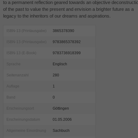
to a permanent reflection geared towards an objective deconstructi
of the past to value the present and envision a brighter future as a
legacy to the inheritors of our dreams and aspirations.
ISBN-13 (Printausgabe)
3865378390
ISBN-13 (Printausgabe)
9783865378392
ISBN-13 (E-Book)
9783736918399
Sprache
Englisch
Seitenanzahl
280
Auflage
1
Band
0
Erscheinungsort
Göttingen
Erscheinungsdatum
01.05.2006
Allgemeine Einordnung
Sachbuch