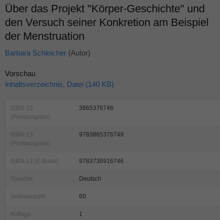
Über das Projekt "Körper-Geschichte" und
den Versuch seiner Konkretion am Beispiel
der Menstruation
Barbara Schleicher
(Autor)
Vorschau
Inhaltsverzeichnis, Datei (140 KB)
ISBN-13
3865376746
(Printausgabe)
ISBN-13
9783865376749
(Printausgabe)
ISBN-13 (E-Book)
9783736916746
Sprache
Deutsch
Seitenanzahl
60
Auflage
1