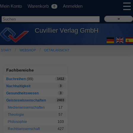
☰
Mein Konto
Warenkorb
Anmelden
0
Cuvillier Verlag GmbH
START
WEBSHOP
DETAILANSICHT
Fachbereiche
Buchreihen
(99)
1412
Nachhaltigkeit
3
Gesundheitswesen
3
Geisteswissenschaften
2403
Medienwissenschaften
17
Theologie
57
Philosophie
103
Rechtswissenschaft
427