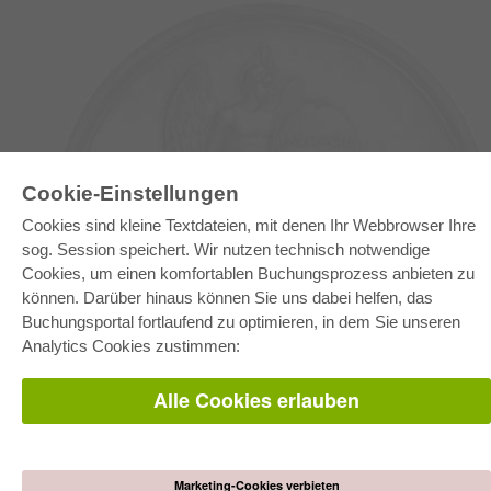
Cookie-Einstellungen
Cookies sind kleine Textdateien, mit denen Ihr Webbrowser Ihre
sog. Session speichert. Wir nutzen technisch notwendige
E-COLLECTION
Cookies, um einen komfortablen Buchungsprozess anbieten zu
Gesamtpaket
können. Darüber hinaus können Sie uns dabei helfen, das
Fachbereichspakete
Pick & Choose
Buchungsportal fortlaufend zu optimieren, in dem Sie unseren
Bereitstellung von E-Books
Analytics Cookies zustimmen:
Häufig gestellte Fragen (FAQ)
Alle Cookies erlauben
WEBSHOP
Alle Autoren
Versandkosten
AGB
Marketing-Cookies verbieten