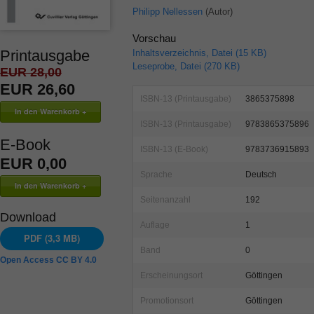
Philipp Nellessen
(Autor)
Vorschau
Printausgabe
Inhaltsverzeichnis, Datei (15 KB)
Leseprobe, Datei (270 KB)
EUR 28,00
EUR 26,60
ISBN-13 (Printausgabe)
3865375898
ISBN-13 (Printausgabe)
9783865375896
E-Book
ISBN-13 (E-Book)
9783736915893
EUR 0,00
Sprache
Deutsch
Seitenanzahl
192
Download
Auflage
1
PDF (3,3 MB)
Band
0
Open Access CC BY 4.0
Erscheinungsort
Göttingen
Promotionsort
Göttingen