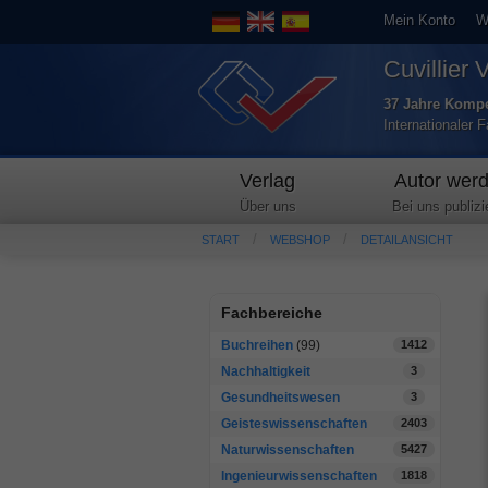
Mein Konto
W
Cuvillier 
37 Jahre Kompe
Internationaler 
Verlag
Autor wer
Über uns
Bei uns publizi
START
WEBSHOP
DETAILANSICHT
Fachbereiche
Buchreihen
(99)
1412
Nachhaltigkeit
3
Gesundheitswesen
3
Geisteswissenschaften
2403
Naturwissenschaften
5427
Ingenieurwissenschaften
1818