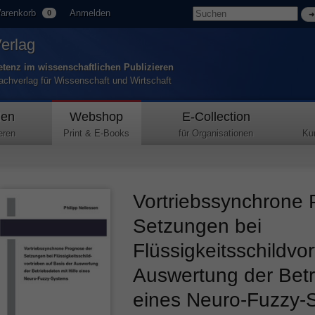
arenkorb
Anmelden
0
Verlag
tenz im wissenschaftlichen Publizieren
Fachverlag für Wissenschaft und Wirtschaft
den
Webshop
E-Collection
eren
Print & E-Books
für Organisationen
Ku
Vortriebssynchrone 
Setzungen bei
Flüssigkeitsschildvo
Auswertung der Betri
eines Neuro-Fuzzy-