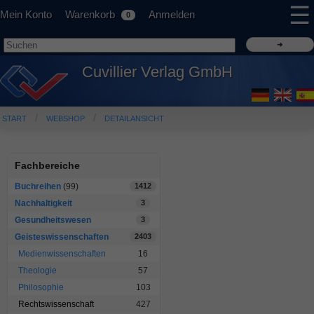
☰
Mein Konto
Warenkorb
Anmelden
0
Cuvillier Verlag GmbH
START
WEBSHOP
DETAILANSICHT
Fachbereiche
Buchreihen
(99)
1412
Nachhaltigkeit
3
Gesundheitswesen
3
Geisteswissenschaften
2403
Medienwissenschaften
16
Theologie
57
Philosophie
103
Rechtswissenschaft
427