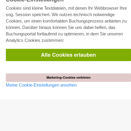
Cookies sind kleine Textdateien, mit denen Ihr Webbrowser Ihre
E-COLLECTION
sog. Session speichert. Wir nutzen technisch notwendige
Cookies, um einen komfortablen Buchungsprozess anbieten zu
Gesamtpaket
Fachbereichspakete
können. Darüber hinaus können Sie uns dabei helfen, das
Pick & Choose
Buchungsportal fortlaufend zu optimieren, in dem Sie unseren
Bereitstellung von E-Books
Häufig gestellte Fragen (FAQ)
Analytics Cookies zustimmen:
WEBSHOP
Alle Cookies erlauben
Alle Autoren
Versandkosten
AGB
Marketing-Cookies verbieten
AUTOR WERDEN
Meine Cookie-Einstellungen ansehen
Dissertation publizieren
Habilitation publizieren
Tagungsband publizieren
Forschungsbericht publizieren
Kongressband publizieren
VERLAG
Lizenzbedingungen