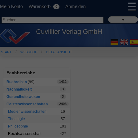
☰
Mein Konto
Warenkorb
Anmelden
0
Cuvillier Verlag GmbH
START
WEBSHOP
DETAILANSICHT
Fachbereiche
Buchreihen
(99)
1412
Nachhaltigkeit
3
Gesundheitswesen
3
Geisteswissenschaften
2403
Medienwissenschaften
16
Theologie
57
Philosophie
103
Rechtswissenschaft
427