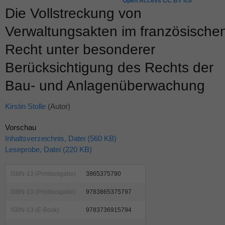
Open Access CC BY 4.0
Die Vollstreckung von
Verwaltungsakten im französische
Recht unter besonderer
Berücksichtigung des Rechts der
Bau- und Anlagenüberwachung
Kirstin Stolle
(Autor)
Vorschau
Inhaltsverzeichnis, Datei (560 KB)
Leseprobe, Datei (220 KB)
ISBN-13 (Printausgabe)
3865375790
ISBN-13 (Printausgabe)
9783865375797
ISBN-13 (E-Book)
9783736915794