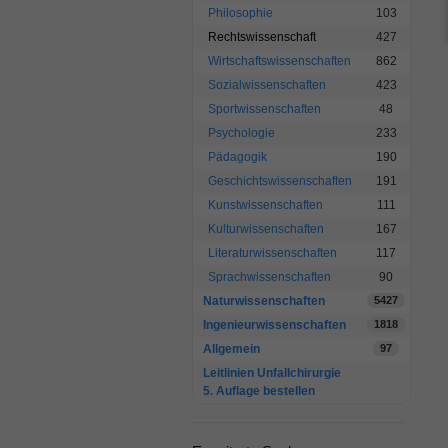
Philosophie
103
Rechtswissenschaft
427
Wirtschaftswissenschaften
862
Sozialwissenschaften
423
Sportwissenschaften
48
Psychologie
233
Pädagogik
190
Geschichtswissenschaften
191
Kunstwissenschaften
111
Kulturwissenschaften
167
Literaturwissenschaften
117
Sprachwissenschaften
90
Naturwissenschaften
5427
Ingenieurwissenschaften
1818
Allgemein
97
Leitlinien Unfallchirurgie
5. Auflage bestellen