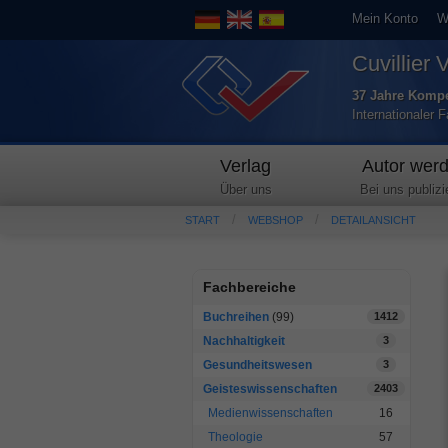
Mein Konto
W
Cuvillier 
37 Jahre Kompe
Internationaler 
Verlag
Autor wer
Über uns
Bei uns publizi
START
WEBSHOP
DETAILANSICHT
Fachbereiche
Buchreihen
(99)
1412
Nachhaltigkeit
3
Gesundheitswesen
3
Geisteswissenschaften
2403
Medienwissenschaften
16
Theologie
57