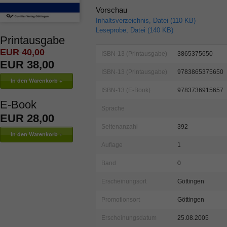
Vorschau
Inhaltsverzeichnis, Datei (110 KB)
Leseprobe, Datei (140 KB)
Printausgabe
EUR 40,00
ISBN-13 (Printausgabe)
3865375650
EUR 38,00
ISBN-13 (Printausgabe)
9783865375650
ISBN-13 (E-Book)
9783736915657
E-Book
Sprache
EUR 28,00
Seitenanzahl
392
Auflage
1
Band
0
Erscheinungsort
Göttingen
Promotionsort
Göttingen
Erscheinungsdatum
25.08.2005