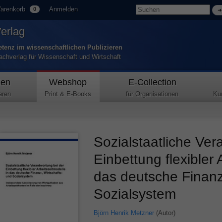
arenkorb
Anmelden
0
Verlag
tenz im wissenschaftlichen Publizieren
Fachverlag für Wissenschaft und Wirtschaft
den
Webshop
E-Collection
eren
Print & E-Books
für Organisationen
Ku
Sozialstaatliche Ver
Einbettung flexibler 
das deutsche Finanz-
Sozialsystem
Björn Henrik Metzner
(Autor)