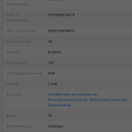
(Printausgabe)
ISBN-13
9783869558479
(Printausgabe)
ISBN-13 (E-Book)
9783736938472
Buchendformat
A5
Sprache
Englisch
Seitenanzahl
182
Umschlagkaschierung
matt
Auflage
1 Aufl.
Buchreihe
Schriftenreihe des Institutes für
Bioverfahrenstechnik der Technischen Universität
Braunschweig
Band
59
Erscheinungsort
Göttingen