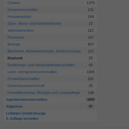
Chemie
1370
Geowissenschaften
131
Humanmedizin
246
Zahn-, Mund- und Kieferheilkunde
10
Veterinärmedizin
112
Pharmazie
147
Biologie
837
Biochemie, Molekularbiologie, Gentechnologie
121
Biophysik
25
Ernährungs- und Haushaltswissenschaften
45
Land- und Agrarwissenschaften
1005
Forstwissenschaften
201
Gartenbauwissenschaft
20
Umweltforschung, Ökologie und Landespflege
148
Ingenieurwissenschaften
1818
Allgemein
97
Leitlinien Unfallchirurgie
5. Auflage bestellen