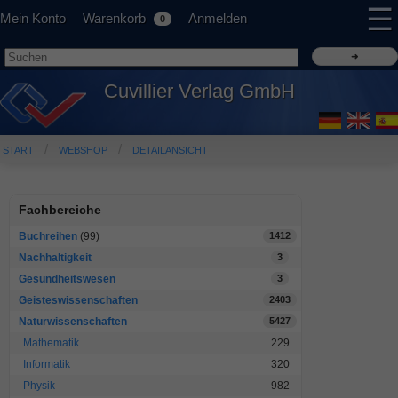
☰
Mein Konto
Warenkorb
Anmelden
0
Cuvillier Verlag GmbH
START
WEBSHOP
DETAILANSICHT
Fachbereiche
Buchreihen
(99)
1412
Nachhaltigkeit
3
Gesundheitswesen
3
Geisteswissenschaften
2403
Naturwissenschaften
5427
Mathematik
229
Informatik
320
Physik
982