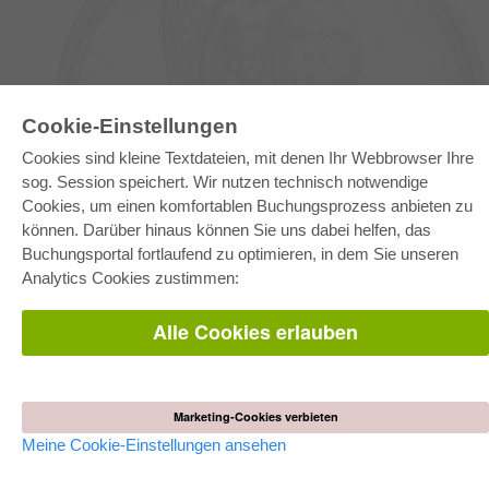
Cookie-Einstellungen
E-COLLECTION
Cookies sind kleine Textdateien, mit denen Ihr Webbrowser Ihre
Gesamtpaket
sog. Session speichert. Wir nutzen technisch notwendige
Fachbereichspakete
Cookies, um einen komfortablen Buchungsprozess anbieten zu
Pick & Choose
können. Darüber hinaus können Sie uns dabei helfen, das
Bereitstellung von E-Books
Häufig gestellte Fragen (FAQ)
Buchungsportal fortlaufend zu optimieren, in dem Sie unseren
Analytics Cookies zustimmen:
WEBSHOP
Alle Cookies erlauben
Alle Autoren
Versandkosten
AGB
AUTOR WERDEN
Marketing-Cookies verbieten
Dissertation publizieren
Meine Cookie-Einstellungen ansehen
Habilitation publizieren
Tagungsband publizieren
Forschungsbericht publizieren