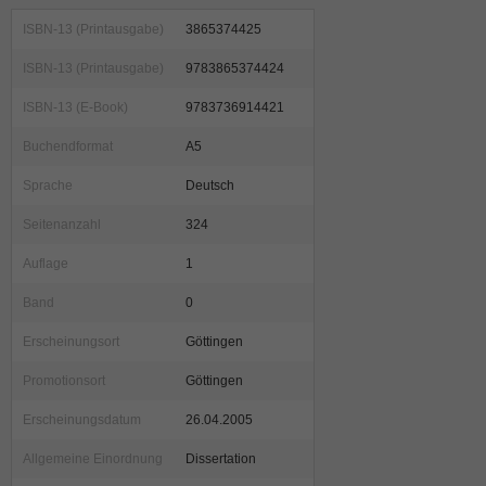
ISBN-13 (Printausgabe)
3865374425
ISBN-13 (Printausgabe)
9783865374424
ISBN-13 (E-Book)
9783736914421
Buchendformat
A5
Sprache
Deutsch
Seitenanzahl
324
Auflage
1
Band
0
Erscheinungsort
Göttingen
Promotionsort
Göttingen
Erscheinungsdatum
26.04.2005
Allgemeine Einordnung
Dissertation