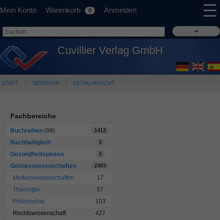
☰
Mein Konto
Warenkorb
Anmelden
0
Cuvillier Verlag GmbH
START
WEBSHOP
DETAILANSICHT
Fachbereiche
Buchreihen
(99)
1412
Nachhaltigkeit
3
Gesundheitswesen
3
Geisteswissenschaften
2403
Medienwissenschaften
17
Theologie
57
Philosophie
103
Rechtswissenschaft
427