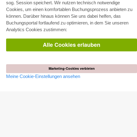
E-COLLECTION
sog. Session speichert. Wir nutzen technisch notwendige
Cookies, um einen komfortablen Buchungsprozess anbieten zu
Gesamtpaket
Fachbereichspakete
können. Darüber hinaus können Sie uns dabei helfen, das
Pick & Choose
Buchungsportal fortlaufend zu optimieren, in dem Sie unseren
Bereitstellung von E-Books
Häufig gestellte Fragen (FAQ)
Analytics Cookies zustimmen:
WEBSHOP
Alle Cookies erlauben
Alle Autoren
Versandkosten
AGB
Marketing-Cookies verbieten
AUTOR WERDEN
Meine Cookie-Einstellungen ansehen
Dissertation publizieren
Habilitation publizieren
Tagungsband publizieren
Forschungsbericht publizieren
Kongressband publizieren
VERLAG
Lizenzbedingungen
Widerrufsbelehrung
Impressum