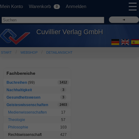
☰
Mein Konto
Warenkorb
Anmelden
0
Cuvillier Verlag GmbH
START
WEBSHOP
DETAILANSICHT
Fachbereiche
Buchreihen
(99)
1412
Nachhaltigkeit
3
Gesundheitswesen
3
Geisteswissenschaften
2403
Medienwissenschaften
17
Theologie
57
Philosophie
103
Rechtswissenschaft
427