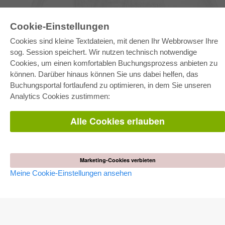
Cookie-Einstellungen
Cookies sind kleine Textdateien, mit denen Ihr Webbrowser Ihre
sog. Session speichert. Wir nutzen technisch notwendige
E-COLLECTION
Cookies, um einen komfortablen Buchungsprozess anbieten zu
Gesamtpaket
können. Darüber hinaus können Sie uns dabei helfen, das
Fachbereichspakete
Buchungsportal fortlaufend zu optimieren, in dem Sie unseren
Pick & Choose
Bereitstellung von E-Books
Analytics Cookies zustimmen:
Häufig gestellte Fragen (FAQ)
Alle Cookies erlauben
WEBSHOP
Alle Autoren
Versandkosten
AGB
Marketing-Cookies verbieten
Meine Cookie-Einstellungen ansehen
AUTOR WERDEN
Dissertation publizieren
Habilitation publizieren
Tagungsband publizieren
Forschungsbericht publizieren
Kongressband publizieren