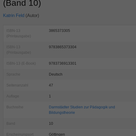
(Band 10)
Katrin Feld
(Autor)
ISBN-13
3865373305
(Printausgabe)
ISBN-13
9783865373304
(Printausgabe)
ISBN-13 (E-Book)
9783736913301
Sprache
Deutsch
Seitenanzahl
47
Auflage
1
Buchreihe
Darmstädter Studien zur Pädagogik und
Bildungstheorie
Band
10
Erscheinungsort
Göttingen