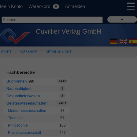
☰
Mein Konto
Warenkorb
Anmelden
0
Cuvillier Verlag GmbH
START
WEBSHOP
DETAILANSICHT
Fachbereiche
Buchreihen
(99)
1412
Nachhaltigkeit
3
Gesundheitswesen
3
Geisteswissenschaften
2403
Medienwissenschaften
17
Theologie
57
Philosophie
103
Rechtswissenschaft
427